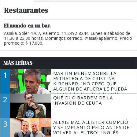
Restaurantes
El mundo en un bar.
Asiaka. Soler 4767, Palermo. 11.2492-8244. Lunes a sábados de
11.30 a 23.30 horas. Domingos cerrado. @asiakapalermo. Precio
promedio: $ 17.000.
MÁS LEÍDAS
1
MARTÍN MENEM SOBRE LA
ESTRATEGIA DE CRISTINA
KIRCHNER: "NO CREO QUE
ALGUIEN DE AFUERA LE PUEDA
DECIR A LA JUSTICIA LO QUE
2
QUÉ DIJO BARDEM DE LA
TIENE QUE HACER"
INVASIÓN DE CEUTA
3
ALEXIS MAC ALLISTER CUMPLIÓ
Y SE IMPLANTÓ PELO ANTES DE
VOLVER AL FÚTBOL INGLÉS