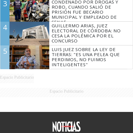
3
CONDENADO POR DROGAS Y
ROBO, CUANDO SALIÓ DE
PRISIÓN FUE BECARIO
MUNICIPAL Y EMPLEADO DE
SENAF
4
GUILLERMO ARIAS, JUEZ
ELECTORAL DE CÓRDOBA: NO
CESA LA POLÉMICA POR EL
CONCURSO
5
LUIS JUEZ SOBRE LA LEY DE
TIERRAS: "ES UNA PELEA QUE
PERDIMOS, NO FUIMOS
INTELIGENTES"
Espacio Publicitario
Espacio Publicitario