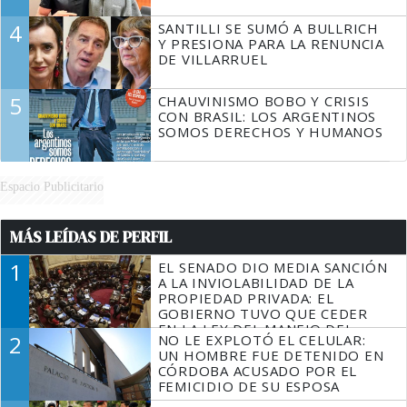
4
SANTILLI SE SUMÓ A BULLRICH
Y PRESIONA PARA LA RENUNCIA
DE VILLARRUEL
5
CHAUVINISMO BOBO Y CRISIS
CON BRASIL: LOS ARGENTINOS
SOMOS DERECHOS Y HUMANOS
Espacio Publicitario
MÁS LEÍDAS DE PERFIL
1
EL SENADO DIO MEDIA SANCIÓN
A LA INVIOLABILIDAD DE LA
PROPIEDAD PRIVADA: EL
GOBIERNO TUVO QUE CEDER
EN LA LEY DEL MANEJO DEL
2
NO LE EXPLOTÓ EL CELULAR:
FUEGO
UN HOMBRE FUE DETENIDO EN
CÓRDOBA ACUSADO POR EL
FEMICIDIO DE SU ESPOSA