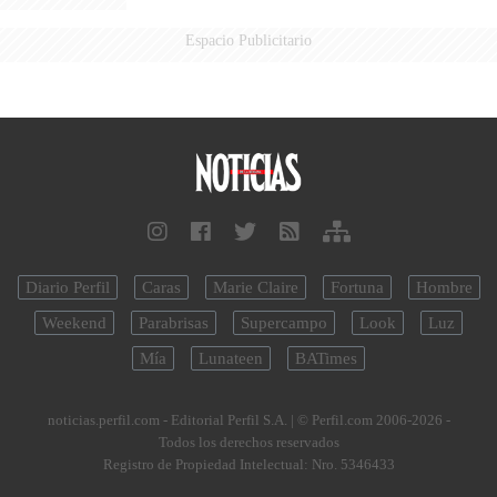
Espacio Publicitario
Diario Perfil
Caras
Marie Claire
Fortuna
Hombre
Weekend
Parabrisas
Supercampo
Look
Luz
Mía
Lunateen
BATimes
noticias.perfil.com - Editorial Perfil S.A.
| © Perfil.com 2006-2026 -
Todos los derechos reservados
Registro de Propiedad Intelectual: Nro. 5346433