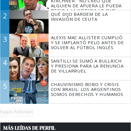
KIRCHNER: "NO CREO QUE
ALGUIEN DE AFUERA LE PUEDA
DECIR A LA JUSTICIA LO QUE
2
QUÉ DIJO BARDEM DE LA
TIENE QUE HACER"
INVASIÓN DE CEUTA
3
ALEXIS MAC ALLISTER CUMPLIÓ
Y SE IMPLANTÓ PELO ANTES DE
VOLVER AL FÚTBOL INGLÉS
4
SANTILLI SE SUMÓ A BULLRICH
Y PRESIONA PARA LA RENUNCIA
DE VILLARRUEL
5
CHAUVINISMO BOBO Y CRISIS
CON BRASIL: LOS ARGENTINOS
SOMOS DERECHOS Y HUMANOS
Espacio Publicitario
MÁS LEÍDAS DE PERFIL