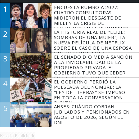
1
ENCUESTA RUMBO A 2027:
CUATRO CONSULTORAS
MIDIERON EL DESGASTE DE
MILEI Y LA CRISIS DE
LIDERAZGO EN EL PERONISMO
2
LA HISTORIA REAL DE "ELIZE:
SOMBRAS DE UNA MUJER", LA
NUEVA PELÍCULA DE NETFLIX
SOBRE EL CASO DE UNA ESPOSA
QUE DESCUARTIZÓ A SU
3
EL SENADO DIO MEDIA SANCIÓN
MARIDO
A LA INVIOLABILIDAD DE LA
PROPIEDAD PRIVADA: EL
GOBIERNO TUVO QUE CEDER
EN LA LEY DEL MANEJO DEL
4
EL GOBIERNO PERDIÓ LA
FUEGO
PULSEADA DEL NOMBRE: LA
"LEY DE TIERRAS" SE IMPUSO
EN TODA LA CONVERSACIÓN
DIGITAL
5
ANSES: CUÁNDO COBRAN
JUBILADOS Y PENSIONADOS EN
AGOSTO DE 2026, SEGÚN EL
DNI
Espacio Publicitario