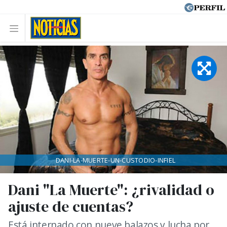
DANI-LA-MUERTE-UN-CUSTODIO-INFIEL
Dani "La Muerte": ¿rivalidad o
ajuste de cuentas?
Está internado con nueve balazos y lucha por