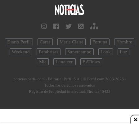
Diario Perfil
Caras
Marie Claire
Fortuna
Hombre
Weekend
Parabrisas
Supercampo
Look
Luz
Mía
Lunateen
BATimes
noticias.perfil.com - Editorial Perfil S.A.
| © Perfil.com 2006-2026 -
Todos los derechos reservados
Registro de Propiedad Intelectual: Nro. 5346433