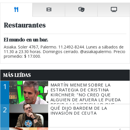
Restaurantes
El mundo en un bar.
Asiaka. Soler 4767, Palermo. 11.2492-8244. Lunes a sábados de
11.30 a 23.30 horas. Domingos cerrado. @asiakapalermo. Precio
promedio: $ 17.000.
MÁS LEÍDAS
1
MARTÍN MENEM SOBRE LA
ESTRATEGIA DE CRISTINA
KIRCHNER: "NO CREO QUE
ALGUIEN DE AFUERA LE PUEDA
DECIR A LA JUSTICIA LO QUE
2
QUÉ DIJO BARDEM DE LA
TIENE QUE HACER"
INVASIÓN DE CEUTA