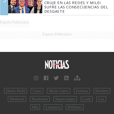
CRUJE EN LAS REDES Y MILEI
SUFRE LAS CONSECUENCIAS DEL
DESGASTE
Espacio Publicitario
Espacio Publicitario
Diario Perfil
Caras
Marie Claire
Fortuna
Hombre
Weekend
Parabrisas
Supercampo
Look
Luz
Mía
Lunateen
BATimes