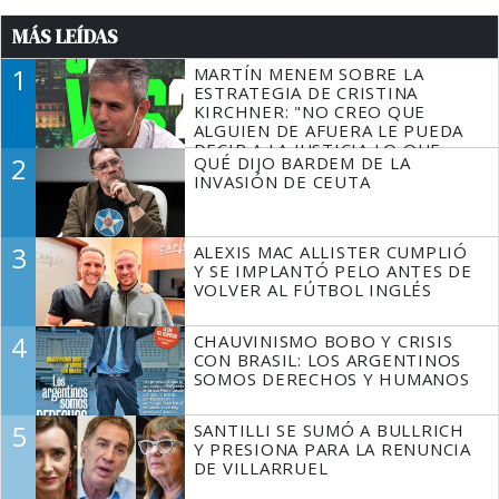
MÁS LEÍDAS
1
MARTÍN MENEM SOBRE LA
ESTRATEGIA DE CRISTINA
KIRCHNER: "NO CREO QUE
ALGUIEN DE AFUERA LE PUEDA
DECIR A LA JUSTICIA LO QUE
2
QUÉ DIJO BARDEM DE LA
TIENE QUE HACER"
INVASIÓN DE CEUTA
3
ALEXIS MAC ALLISTER CUMPLIÓ
Y SE IMPLANTÓ PELO ANTES DE
VOLVER AL FÚTBOL INGLÉS
4
CHAUVINISMO BOBO Y CRISIS
CON BRASIL: LOS ARGENTINOS
SOMOS DERECHOS Y HUMANOS
5
SANTILLI SE SUMÓ A BULLRICH
Y PRESIONA PARA LA RENUNCIA
DE VILLARRUEL