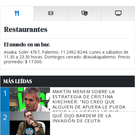
Restaurantes
El mundo en un bar.
Asiaka. Soler 4767, Palermo. 11.2492-8244. Lunes a sábados de
11.30 a 23.30 horas. Domingos cerrado. @asiakapalermo. Precio
promedio: $ 17.000.
MÁS LEÍDAS
1
MARTÍN MENEM SOBRE LA
ESTRATEGIA DE CRISTINA
KIRCHNER: "NO CREO QUE
ALGUIEN DE AFUERA LE PUEDA
DECIR A LA JUSTICIA LO QUE
2
QUÉ DIJO BARDEM DE LA
TIENE QUE HACER"
INVASIÓN DE CEUTA