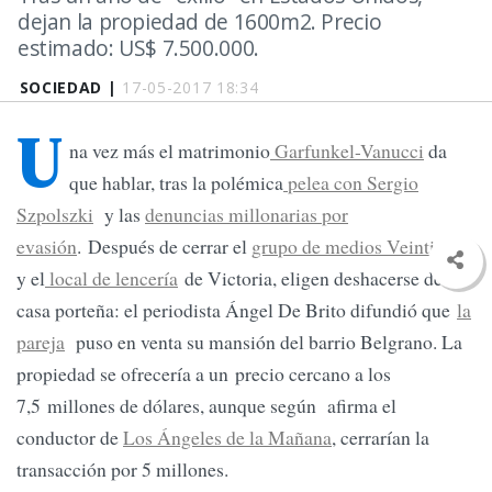
dejan la propiedad de 1600m2. Precio
estimado: US$ 7.500.000.
SOCIEDAD |
17-05-2017 18:34
U
na vez más el matrimonio
Garfunkel-Vanucci
da
que hablar, tras la polémica
pelea con Sergio
Szpolszki
y las
denuncias millonarias por
evasión
. Después de cerrar el
grupo de medios Veintitrés
y el
local de lencería
de Victoria, eligen deshacerse de su
casa porteña: el periodista Ángel De Brito difundió que
la
pareja
puso en venta su mansión del barrio Belgrano. La
propiedad se ofrecería a un precio cercano a los
7,5 millones de dólares, aunque según afirma el
conductor de
Los Ángeles de la Mañana
, cerrarían la
transacción por 5 millones.