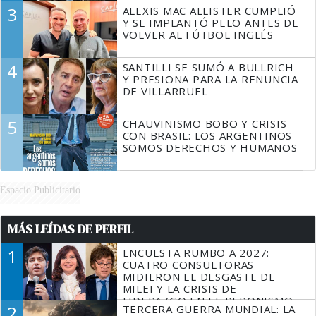
3
ALEXIS MAC ALLISTER CUMPLIÓ
Y SE IMPLANTÓ PELO ANTES DE
VOLVER AL FÚTBOL INGLÉS
4
SANTILLI SE SUMÓ A BULLRICH
Y PRESIONA PARA LA RENUNCIA
DE VILLARRUEL
5
CHAUVINISMO BOBO Y CRISIS
CON BRASIL: LOS ARGENTINOS
SOMOS DERECHOS Y HUMANOS
Espacio Publicitario
MÁS LEÍDAS DE PERFIL
1
ENCUESTA RUMBO A 2027:
CUATRO CONSULTORAS
MIDIERON EL DESGASTE DE
MILEI Y LA CRISIS DE
LIDERAZGO EN EL PERONISMO
2
TERCERA GUERRA MUNDIAL: LA