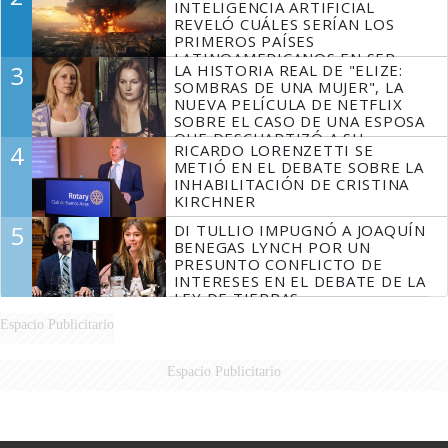
INTELIGENCIA ARTIFICIAL
REVELÓ CUÁLES SERÍAN LOS
PRIMEROS PAÍSES
LATINOAMERICANOS EN SER
3
LA HISTORIA REAL DE "ELIZE:
DERROTADOS
SOMBRAS DE UNA MUJER", LA
NUEVA PELÍCULA DE NETFLIX
SOBRE EL CASO DE UNA ESPOSA
QUE DESCUARTIZÓ A SU
4
RICARDO LORENZETTI SE
MARIDO
METIÓ EN EL DEBATE SOBRE LA
INHABILITACIÓN DE CRISTINA
KIRCHNER
5
DI TULLIO IMPUGNÓ A JOAQUÍN
BENEGAS LYNCH POR UN
PRESUNTO CONFLICTO DE
INTERESES EN EL DEBATE DE LA
LEY DE TIERRAS
Espacio Publicitario
Espacio Publicitario