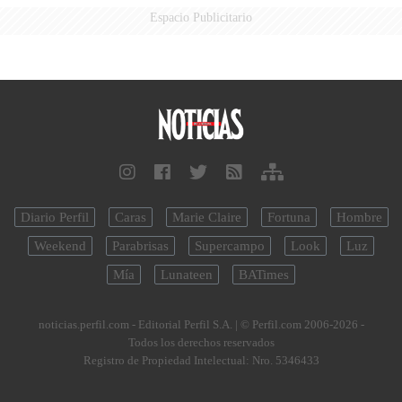
Espacio Publicitario
Diario Perfil
Caras
Marie Claire
Fortuna
Hombre
Weekend
Parabrisas
Supercampo
Look
Luz
Mía
Lunateen
BATimes
noticias.perfil.com - Editorial Perfil S.A.
| © Perfil.com 2006-2026 -
Todos los derechos reservados
Registro de Propiedad Intelectual: Nro. 5346433