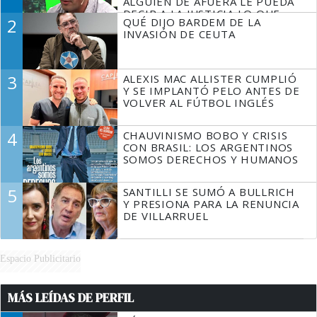
ALGUIEN DE AFUERA LE PUEDA
DECIR A LA JUSTICIA LO QUE
2
QUÉ DIJO BARDEM DE LA
TIENE QUE HACER"
INVASIÓN DE CEUTA
3
ALEXIS MAC ALLISTER CUMPLIÓ
Y SE IMPLANTÓ PELO ANTES DE
VOLVER AL FÚTBOL INGLÉS
4
CHAUVINISMO BOBO Y CRISIS
CON BRASIL: LOS ARGENTINOS
SOMOS DERECHOS Y HUMANOS
5
SANTILLI SE SUMÓ A BULLRICH
Y PRESIONA PARA LA RENUNCIA
DE VILLARRUEL
Espacio Publicitario
MÁS LEÍDAS DE PERFIL