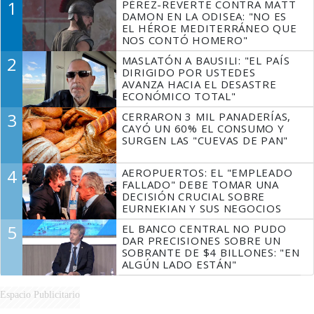
1
PÉREZ-REVERTE CONTRA MATT
DAMON EN LA ODISEA: "NO ES
EL HÉROE MEDITERRÁNEO QUE
NOS CONTÓ HOMERO"
2
MASLATÓN A BAUSILI: "EL PAÍS
DIRIGIDO POR USTEDES
AVANZA HACIA EL DESASTRE
ECONÓMICO TOTAL"
3
CERRARON 3 MIL PANADERÍAS,
CAYÓ UN 60% EL CONSUMO Y
SURGEN LAS "CUEVAS DE PAN"
4
AEROPUERTOS: EL "EMPLEADO
FALLADO" DEBE TOMAR UNA
DECISIÓN CRUCIAL SOBRE
EURNEKIAN Y SUS NEGOCIOS
5
EL BANCO CENTRAL NO PUDO
DAR PRECISIONES SOBRE UN
SOBRANTE DE $4 BILLONES: "EN
ALGÚN LADO ESTÁN"
Espacio Publicitario