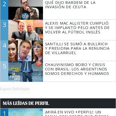
2
QUÉ DIJO BARDEM DE LA
TIENE QUE HACER"
INVASIÓN DE CEUTA
3
ALEXIS MAC ALLISTER CUMPLIÓ
Y SE IMPLANTÓ PELO ANTES DE
VOLVER AL FÚTBOL INGLÉS
4
SANTILLI SE SUMÓ A BULLRICH
Y PRESIONA PARA LA RENUNCIA
DE VILLARRUEL
5
CHAUVINISMO BOBO Y CRISIS
CON BRASIL: LOS ARGENTINOS
SOMOS DERECHOS Y HUMANOS
Espacio Publicitario
MÁS LEÍDAS DE PERFIL
1
¡MIRÁ EN VIVO +PERFIL!: UN