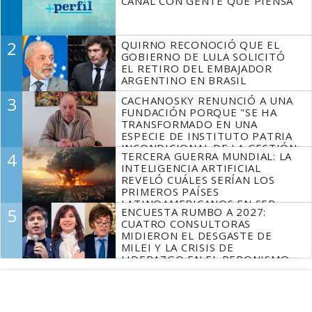
CANAL CON GENTE QUE PIENSA
2
QUIRNO RECONOCIÓ QUE EL
GOBIERNO DE LULA SOLICITÓ
EL RETIRO DEL EMBAJADOR
ARGENTINO EN BRASIL
3
CACHANOSKY RENUNCIÓ A UNA
FUNDACIÓN PORQUE "SE HA
TRANSFORMADO EN UNA
ESPECIE DE INSTITUTO PATRIA
INCONDICIONAL DE LA GESTIÓN
4
TERCERA GUERRA MUNDIAL: LA
DE MILEI"
INTELIGENCIA ARTIFICIAL
REVELÓ CUÁLES SERÍAN LOS
PRIMEROS PAÍSES
LATINOAMERICANOS EN SER
5
ENCUESTA RUMBO A 2027:
DERROTADOS
CUATRO CONSULTORAS
MIDIERON EL DESGASTE DE
MILEI Y LA CRISIS DE
LIDERAZGO EN EL PERONISMO
Espacio Publicitario
Espacio Publicitario