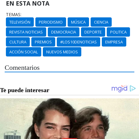
EN ESTA NOTA
TEMAS:
TELEVISIÓN
PERIODISMO
MÚSICA
CIENCIA
REVISTA NOTICIAS
DEMOCRACIA
DEPORTE
POLITICA
CULTURA
PREMIOS
#LOS10DENOTICIAS
EMPRESA
ACCIÓN SOCIAL
NUEVOS MEDIOS
Comentarios