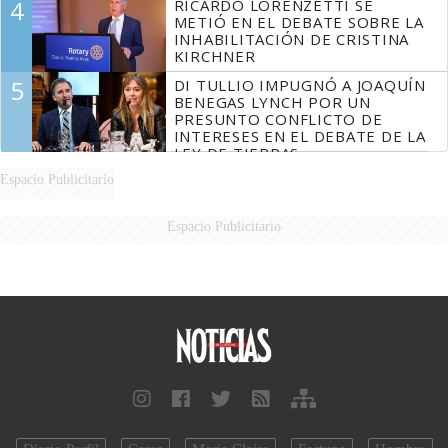
4
RICARDO LORENZETTI SE
MARIDO
METIÓ EN EL DEBATE SOBRE LA
INHABILITACIÓN DE CRISTINA
KIRCHNER
5
DI TULLIO IMPUGNÓ A JOAQUÍN
BENEGAS LYNCH POR UN
PRESUNTO CONFLICTO DE
INTERESES EN EL DEBATE DE LA
LEY DE TIERRAS
Espacio Publicitario
Espacio Publicitario