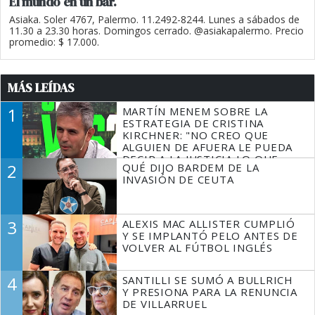
El mundo en un bar.
Asiaka. Soler 4767, Palermo. 11.2492-8244. Lunes a sábados de
11.30 a 23.30 horas. Domingos cerrado. @asiakapalermo. Precio
promedio: $ 17.000.
MÁS LEÍDAS
1
MARTÍN MENEM SOBRE LA
ESTRATEGIA DE CRISTINA
KIRCHNER: "NO CREO QUE
ALGUIEN DE AFUERA LE PUEDA
DECIR A LA JUSTICIA LO QUE
2
QUÉ DIJO BARDEM DE LA
TIENE QUE HACER"
INVASIÓN DE CEUTA
3
ALEXIS MAC ALLISTER CUMPLIÓ
Y SE IMPLANTÓ PELO ANTES DE
VOLVER AL FÚTBOL INGLÉS
4
SANTILLI SE SUMÓ A BULLRICH
Y PRESIONA PARA LA RENUNCIA
DE VILLARRUEL