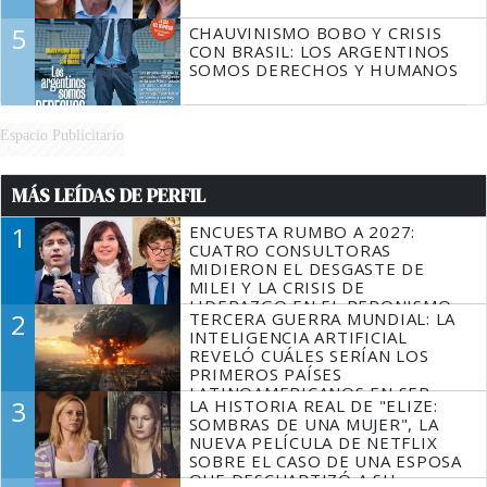
5
CHAUVINISMO BOBO Y CRISIS
CON BRASIL: LOS ARGENTINOS
SOMOS DERECHOS Y HUMANOS
Espacio Publicitario
MÁS LEÍDAS DE PERFIL
1
ENCUESTA RUMBO A 2027:
CUATRO CONSULTORAS
MIDIERON EL DESGASTE DE
MILEI Y LA CRISIS DE
LIDERAZGO EN EL PERONISMO
2
TERCERA GUERRA MUNDIAL: LA
INTELIGENCIA ARTIFICIAL
REVELÓ CUÁLES SERÍAN LOS
PRIMEROS PAÍSES
LATINOAMERICANOS EN SER
3
LA HISTORIA REAL DE "ELIZE:
DERROTADOS
SOMBRAS DE UNA MUJER", LA
NUEVA PELÍCULA DE NETFLIX
SOBRE EL CASO DE UNA ESPOSA
QUE DESCUARTIZÓ A SU