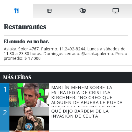
Restaurantes
El mundo en un bar.
Asiaka. Soler 4767, Palermo. 11.2492-8244. Lunes a sábados de
11.30 a 23.30 horas. Domingos cerrado. @asiakapalermo. Precio
promedio: $ 17.000.
MÁS LEÍDAS
1
MARTÍN MENEM SOBRE LA
ESTRATEGIA DE CRISTINA
KIRCHNER: "NO CREO QUE
ALGUIEN DE AFUERA LE PUEDA
DECIR A LA JUSTICIA LO QUE
2
QUÉ DIJO BARDEM DE LA
TIENE QUE HACER"
INVASIÓN DE CEUTA