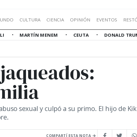
UNDO
CULTURA
CIENCIA
OPINIÓN
EVENTOS
REST
LLI
MARTÍN MENEM
CEUTA
DONALD TRU
 jaqueados:
milia
abuso sexual y culpó a su primo. El hijo de Kik
re.
COMPARTÍ ESTA NOTA