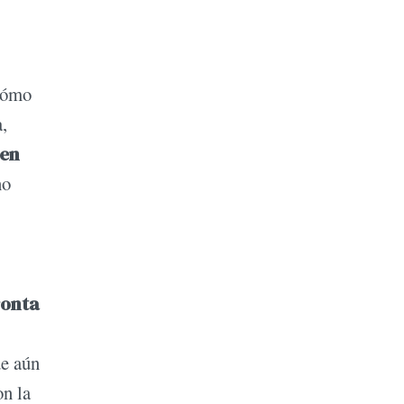
ómo
,
ien
no
ronta
de aún
on la