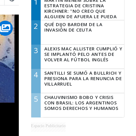
1
MARTÍN MENEM SOBRE LA
ESTRATEGIA DE CRISTINA
KIRCHNER: "NO CREO QUE
ALGUIEN DE AFUERA LE PUEDA
DECIR A LA JUSTICIA LO QUE
2
QUÉ DIJO BARDEM DE LA
TIENE QUE HACER"
INVASIÓN DE CEUTA
3
ALEXIS MAC ALLISTER CUMPLIÓ Y
SE IMPLANTÓ PELO ANTES DE
VOLVER AL FÚTBOL INGLÉS
4
SANTILLI SE SUMÓ A BULLRICH Y
PRESIONA PARA LA RENUNCIA DE
VILLARRUEL
5
CHAUVINISMO BOBO Y CRISIS
CON BRASIL: LOS ARGENTINOS
SOMOS DERECHOS Y HUMANOS
Espacio Publicitario