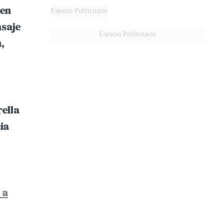
 en
DERROTADOS
Espacio Publicitario
asaje
Espacio Publicitario
,
rella
ia
 a