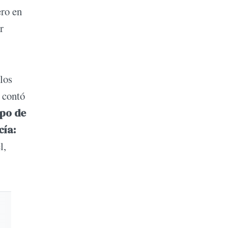
ero en
r
los
 contó
ipo de
cía:
l,