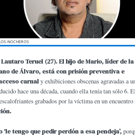
LOS-NOCHEROS
utaro Teruel (27). El hijo de Mario, líder de la
no de Álvaro, está con prisión preventiva e
 acceso carnal
y exhibiciones obscenas agravadas a u
oducido hace una década, cuando ella tenía tan sólo 6. E
escalofriantes grabados por la víctima en un encuentro 
ción.
 ‘le tengo que pedir perdón a esa pendeja’,
porq