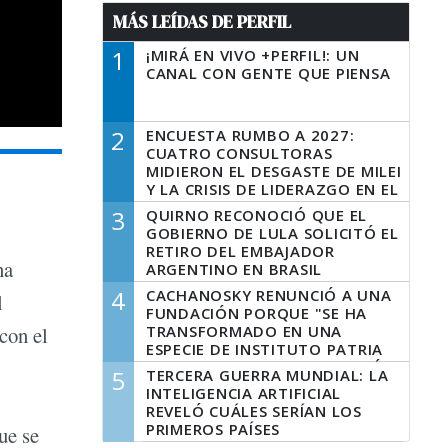
MÁS LEÍDAS DE PERFIL
1
¡MIRÁ EN VIVO +PERFIL!: UN
CANAL CON GENTE QUE PIENSA
2
ENCUESTA RUMBO A 2027:
CUATRO CONSULTORAS
MIDIERON EL DESGASTE DE MILEI
Y LA CRISIS DE LIDERAZGO EN EL
PERONISMO
3
QUIRNO RECONOCIÓ QUE EL
GOBIERNO DE LULA SOLICITÓ EL
RETIRO DEL EMBAJADOR
na
ARGENTINO EN BRASIL
4
CACHANOSKY RENUNCIÓ A UNA
l
FUNDACIÓN PORQUE "SE HA
TRANSFORMADO EN UNA
con el
ESPECIE DE INSTITUTO PATRIA
INCONDICIONAL DE LA GESTIÓN
5
TERCERA GUERRA MUNDIAL: LA
DE MILEI"
INTELIGENCIA ARTIFICIAL
REVELÓ CUÁLES SERÍAN LOS
PRIMEROS PAÍSES
ue se
LATINOAMERICANOS EN SER