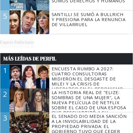
SOMOS DERECHOS Y HUMANOS
5
SANTILLI SE SUMÓ A BULLRICH
Y PRESIONA PARA LA RENUNCIA
DE VILLARRUEL
Espacio Publicitario
MÁS LEÍDAS DE PERFIL
1
ENCUESTA RUMBO A 2027:
CUATRO CONSULTORAS
MIDIERON EL DESGASTE DE
MILEI Y LA CRISIS DE
LIDERAZGO EN EL PERONISMO
2
LA HISTORIA REAL DE "ELIZE:
SOMBRAS DE UNA MUJER", LA
NUEVA PELÍCULA DE NETFLIX
SOBRE EL CASO DE UNA ESPOSA
QUE DESCUARTIZÓ A SU
3
EL SENADO DIO MEDIA SANCIÓN
MARIDO
A LA INVIOLABILIDAD DE LA
PROPIEDAD PRIVADA: EL
GOBIERNO TUVO QUE CEDER