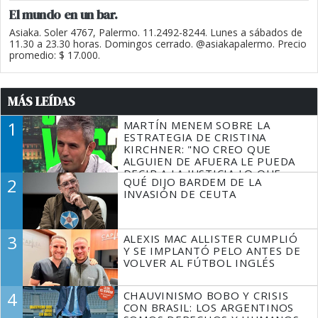
El mundo en un bar.
Asiaka. Soler 4767, Palermo. 11.2492-8244. Lunes a sábados de
11.30 a 23.30 horas. Domingos cerrado. @asiakapalermo. Precio
promedio: $ 17.000.
MÁS LEÍDAS
1
MARTÍN MENEM SOBRE LA
ESTRATEGIA DE CRISTINA
KIRCHNER: "NO CREO QUE
ALGUIEN DE AFUERA LE PUEDA
DECIR A LA JUSTICIA LO QUE
2
QUÉ DIJO BARDEM DE LA
TIENE QUE HACER"
INVASIÓN DE CEUTA
3
ALEXIS MAC ALLISTER CUMPLIÓ
Y SE IMPLANTÓ PELO ANTES DE
VOLVER AL FÚTBOL INGLÉS
4
CHAUVINISMO BOBO Y CRISIS
CON BRASIL: LOS ARGENTINOS