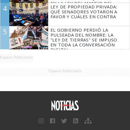
EN LA LEY DEL MANEJO DEL
4
LEY DE PROPIEDAD PRIVADA:
FUEGO
QUÉ SENADORES VOTARON A
FAVOR Y CUÁLES EN CONTRA
5
EL GOBIERNO PERDIÓ LA
PULSEADA DEL NOMBRE: LA
"LEY DE TIERRAS" SE IMPUSO
EN TODA LA CONVERSACIÓN
DIGITAL
Espacio Publicitario
Espacio Publicitario