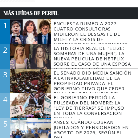
MÁS LEÍDAS DE PERFIL
1
ENCUESTA RUMBO A 2027:
CUATRO CONSULTORAS
MIDIERON EL DESGASTE DE
MILEI Y LA CRISIS DE
LIDERAZGO EN EL PERONISMO
2
LA HISTORIA REAL DE "ELIZE:
SOMBRAS DE UNA MUJER", LA
NUEVA PELÍCULA DE NETFLIX
SOBRE EL CASO DE UNA ESPOSA
QUE DESCUARTIZÓ A SU
3
EL SENADO DIO MEDIA SANCIÓN
MARIDO
A LA INVIOLABILIDAD DE LA
PROPIEDAD PRIVADA: EL
GOBIERNO TUVO QUE CEDER
EN LA LEY DEL MANEJO DEL
4
EL GOBIERNO PERDIÓ LA
FUEGO
PULSEADA DEL NOMBRE: LA
"LEY DE TIERRAS" SE IMPUSO
EN TODA LA CONVERSACIÓN
DIGITAL
5
ANSES: CUÁNDO COBRAN
JUBILADOS Y PENSIONADOS EN
AGOSTO DE 2026, SEGÚN EL
DNI