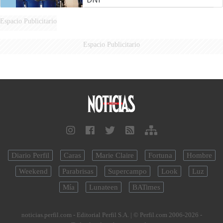
Espacio Publicitario
Espacio Publicitario
Diario Perfil
Caras
Marie Claire
Fortuna
Hombre
Weekend
Parabrisas
Supercampo
Look
Luz
Mía
Lunateen
BATimes
noticias.perfil.com - Editorial Perfil S.A.
| © Perfil.com 2006-2026 -