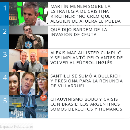
1
MARTÍN MENEM SOBRE LA
ESTRATEGIA DE CRISTINA
KIRCHNER: "NO CREO QUE
ALGUIEN DE AFUERA LE PUEDA
DECIR A LA JUSTICIA LO QUE
2
QUÉ DIJO BARDEM DE LA
TIENE QUE HACER"
INVASIÓN DE CEUTA
3
ALEXIS MAC ALLISTER CUMPLIÓ
Y SE IMPLANTÓ PELO ANTES DE
VOLVER AL FÚTBOL INGLÉS
4
SANTILLI SE SUMÓ A BULLRICH
Y PRESIONA PARA LA RENUNCIA
DE VILLARRUEL
5
CHAUVINISMO BOBO Y CRISIS
CON BRASIL: LOS ARGENTINOS
SOMOS DERECHOS Y HUMANOS
Espacio Publicitario