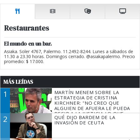
Restaurantes
El mundo en un bar.
Asiaka. Soler 4767, Palermo. 11.2492-8244. Lunes a sábados de
11.30 a 23.30 horas. Domingos cerrado. @asiakapalermo. Precio
promedio: $ 17.000.
MÁS LEÍDAS
1
MARTÍN MENEM SOBRE LA
ESTRATEGIA DE CRISTINA
KIRCHNER: "NO CREO QUE
ALGUIEN DE AFUERA LE PUEDA
DECIR A LA JUSTICIA LO QUE
2
QUÉ DIJO BARDEM DE LA
TIENE QUE HACER"
INVASIÓN DE CEUTA