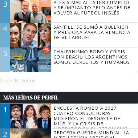
3
ALEXIS MAC ALLISTER CUMPLIÓ
Y SE IMPLANTÓ PELO ANTES DE
VOLVER AL FÚTBOL INGLÉS
4
SANTILLI SE SUMÓ A BULLRICH
Y PRESIONA PARA LA RENUNCIA
DE VILLARRUEL
5
CHAUVINISMO BOBO Y CRISIS
CON BRASIL: LOS ARGENTINOS
SOMOS DERECHOS Y HUMANOS
Espacio Publicitario
MÁS LEÍDAS DE PERFIL
1
ENCUESTA RUMBO A 2027:
CUATRO CONSULTORAS
MIDIERON EL DESGASTE DE
MILEI Y LA CRISIS DE
LIDERAZGO EN EL PERONISMO
2
TERCERA GUERRA MUNDIAL: LA
INTELIGENCIA ARTIFICIAL