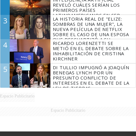
REVELÓ CUÁLES SERÍAN LOS
PRIMEROS PAÍSES
LATINOAMERICANOS EN SER
3
LA HISTORIA REAL DE "ELIZE:
DERROTADOS
SOMBRAS DE UNA MUJER", LA
NUEVA PELÍCULA DE NETFLIX
SOBRE EL CASO DE UNA ESPOSA
QUE DESCUARTIZÓ A SU
4
RICARDO LORENZETTI SE
MARIDO
METIÓ EN EL DEBATE SOBRE LA
INHABILITACIÓN DE CRISTINA
KIRCHNER
5
DI TULLIO IMPUGNÓ A JOAQUÍN
BENEGAS LYNCH POR UN
PRESUNTO CONFLICTO DE
INTERESES EN EL DEBATE DE LA
LEY DE TIERRAS
Espacio Publicitario
Espacio Publicitario