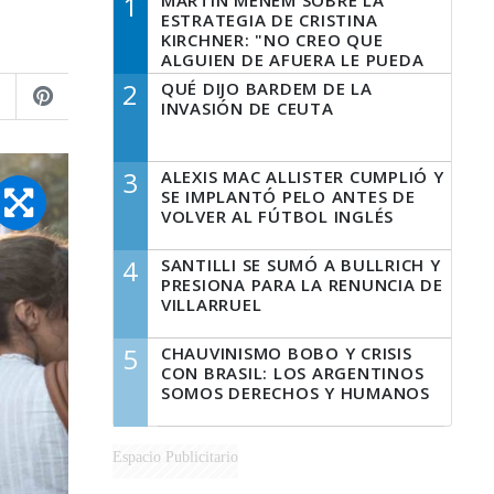
1
MARTÍN MENEM SOBRE LA
ESTRATEGIA DE CRISTINA
KIRCHNER: "NO CREO QUE
ALGUIEN DE AFUERA LE PUEDA
DECIR A LA JUSTICIA LO QUE
2
QUÉ DIJO BARDEM DE LA
TIENE QUE HACER"
INVASIÓN DE CEUTA
3
ALEXIS MAC ALLISTER CUMPLIÓ Y
SE IMPLANTÓ PELO ANTES DE
VOLVER AL FÚTBOL INGLÉS
4
SANTILLI SE SUMÓ A BULLRICH Y
PRESIONA PARA LA RENUNCIA DE
VILLARRUEL
5
CHAUVINISMO BOBO Y CRISIS
CON BRASIL: LOS ARGENTINOS
SOMOS DERECHOS Y HUMANOS
Espacio Publicitario