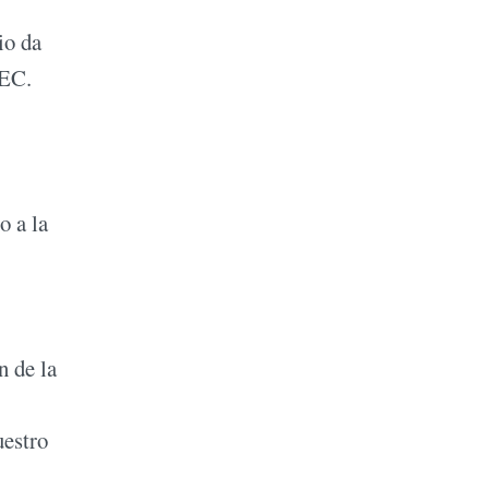
io da
PPEC.
o a la
n de la
uestro