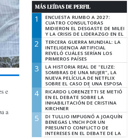
MÁS LEÍDAS DE PERFIL
1
ENCUESTA RUMBO A 2027:
CUATRO CONSULTORAS
MIDIERON EL DESGASTE DE MILEI
Y LA CRISIS DE LIDERAZGO EN EL
PERONISMO
2
TERCERA GUERRA MUNDIAL: LA
INTELIGENCIA ARTIFICIAL
REVELÓ CUÁLES SERÍAN LOS
PRIMEROS PAÍSES
LATINOAMERICANOS EN SER
3
LA HISTORIA REAL DE "ELIZE:
DERROTADOS
SOMBRAS DE UNA MUJER", LA
NUEVA PELÍCULA DE NETFLIX
SOBRE EL CASO DE UNA ESPOSA
QUE DESCUARTIZÓ A SU
es e
4
RICARDO LORENZETTI SE METIÓ
MARIDO
EN EL DEBATE SOBRE LA
INHABILITACIÓN DE CRISTINA
KIRCHNER
ba a
5
DI TULLIO IMPUGNÓ A JOAQUÍN
BENEGAS LYNCH POR UN
PRESUNTO CONFLICTO DE
INTERESES EN EL DEBATE DE LA
LEY DE TIERRAS