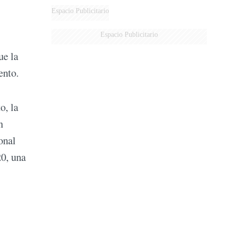
Espacio Publicitario
Espacio Publicitario
ue la
ento.
o, la
n
onal
20, una