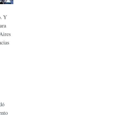
o. Y
ara
Aires
ncias
edó
ento