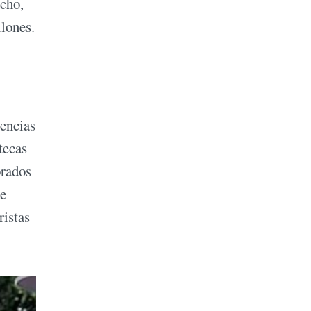
echo,
lones.
rencias
tecas
orados
de
istas