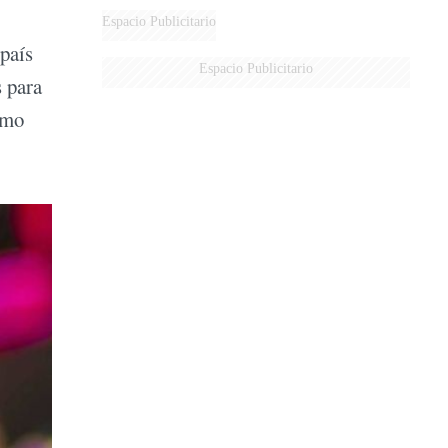
Espacio Publicitario
 país
Espacio Publicitario
 para
smo