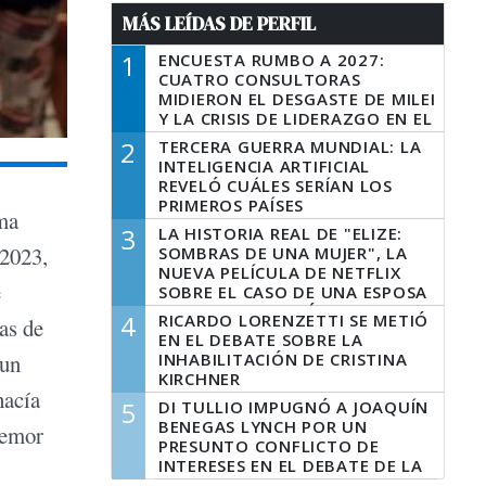
MÁS LEÍDAS DE PERFIL
1
ENCUESTA RUMBO A 2027:
CUATRO CONSULTORAS
MIDIERON EL DESGASTE DE MILEI
Y LA CRISIS DE LIDERAZGO EN EL
PERONISMO
2
TERCERA GUERRA MUNDIAL: LA
INTELIGENCIA ARTIFICIAL
REVELÓ CUÁLES SERÍAN LOS
PRIMEROS PAÍSES
ama
LATINOAMERICANOS EN SER
3
LA HISTORIA REAL DE "ELIZE:
DERROTADOS
 2023,
SOMBRAS DE UNA MUJER", LA
NUEVA PELÍCULA DE NETFLIX
e
SOBRE EL CASO DE UNA ESPOSA
QUE DESCUARTIZÓ A SU
4
RICARDO LORENZETTI SE METIÓ
as de
MARIDO
EN EL DEBATE SOBRE LA
INHABILITACIÓN DE CRISTINA
 un
KIRCHNER
hacía
5
DI TULLIO IMPUGNÓ A JOAQUÍN
BENEGAS LYNCH POR UN
temor
PRESUNTO CONFLICTO DE
INTERESES EN EL DEBATE DE LA
LEY DE TIERRAS