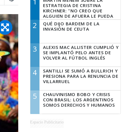
1
MARTÍN MENEM SOBRE LA
ESTRATEGIA DE CRISTINA
KIRCHNER: "NO CREO QUE
ALGUIEN DE AFUERA LE PUEDA
DECIR A LA JUSTICIA LO QUE
2
QUÉ DIJO BARDEM DE LA
TIENE QUE HACER"
INVASIÓN DE CEUTA
3
ALEXIS MAC ALLISTER CUMPLIÓ Y
SE IMPLANTÓ PELO ANTES DE
VOLVER AL FÚTBOL INGLÉS
4
SANTILLI SE SUMÓ A BULLRICH Y
PRESIONA PARA LA RENUNCIA DE
VILLARRUEL
5
CHAUVINISMO BOBO Y CRISIS
CON BRASIL: LOS ARGENTINOS
SOMOS DERECHOS Y HUMANOS
Espacio Publicitario