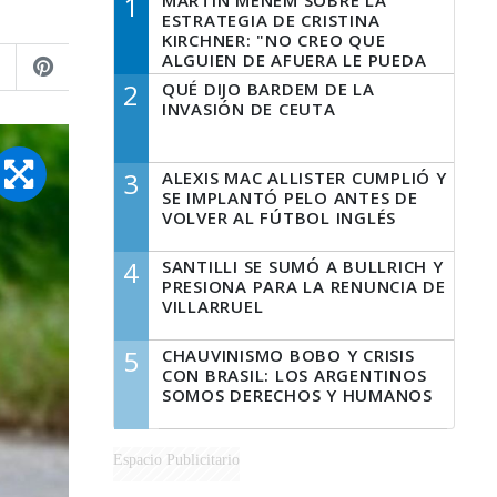
1
MARTÍN MENEM SOBRE LA
ESTRATEGIA DE CRISTINA
KIRCHNER: "NO CREO QUE
ALGUIEN DE AFUERA LE PUEDA
DECIR A LA JUSTICIA LO QUE
2
QUÉ DIJO BARDEM DE LA
TIENE QUE HACER"
INVASIÓN DE CEUTA
3
ALEXIS MAC ALLISTER CUMPLIÓ Y
SE IMPLANTÓ PELO ANTES DE
VOLVER AL FÚTBOL INGLÉS
4
SANTILLI SE SUMÓ A BULLRICH Y
PRESIONA PARA LA RENUNCIA DE
VILLARRUEL
5
CHAUVINISMO BOBO Y CRISIS
CON BRASIL: LOS ARGENTINOS
SOMOS DERECHOS Y HUMANOS
Espacio Publicitario