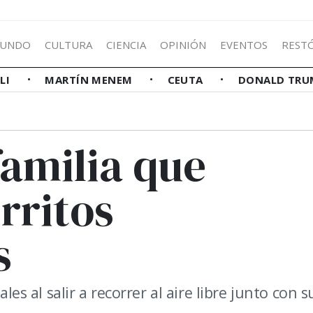
UNDO
CULTURA
CIENCIA
OPINIÓN
EVENTOS
REST
LLI
MARTÍN MENEM
CEUTA
DONALD TRU
familia que
rritos
s
les al salir a recorrer al aire libre junto con s