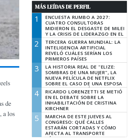
MÁS LEÍDAS DE PERFIL
1
ENCUESTA RUMBO A 2027:
CUATRO CONSULTORAS
MIDIERON EL DESGASTE DE MILEI
Y LA CRISIS DE LIDERAZGO EN EL
PERONISMO
2
TERCERA GUERRA MUNDIAL: LA
INTELIGENCIA ARTIFICIAL
REVELÓ CUÁLES SERÍAN LOS
PRIMEROS PAÍSES
LATINOAMERICANOS EN SER
3
LA HISTORIA REAL DE "ELIZE:
DERROTADOS
SOMBRAS DE UNA MUJER", LA
NUEVA PELÍCULA DE NETFLIX
eels
SOBRE EL CASO DE UNA ESPOSA
QUE DESCUARTIZÓ A SU
4
RICARDO LORENZETTI SE METIÓ
MARIDO
EN EL DEBATE SOBRE LA
as de
INHABILITACIÓN DE CRISTINA
KIRCHNER
 a los
5
MARCHA DE ESTE JUEVES AL
CONGRESO: QUÉ CALLES
ESTARÁN CORTADAS Y CÓMO
AFECTA AL TRANSPORTE
PÚBLICO