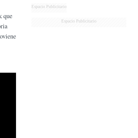
Espacio Publicitario
k que
Espacio Publicitario
ria
roviene