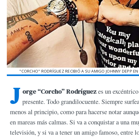
"CORCHO" RODRÍGUEZ RECIBIÓ A SU AMIGO JOHNNY DEPP EN 
J
orge “Corcho” Rodríguez
es un excéntrico
presente. Todo grandilocuente. Siempre surfe
menos al principio, como para hacerse notar aunque 
en mareas más calmas. Si va a conquistar a una mu
televisión, y si va a tener un amigo famoso, entre 