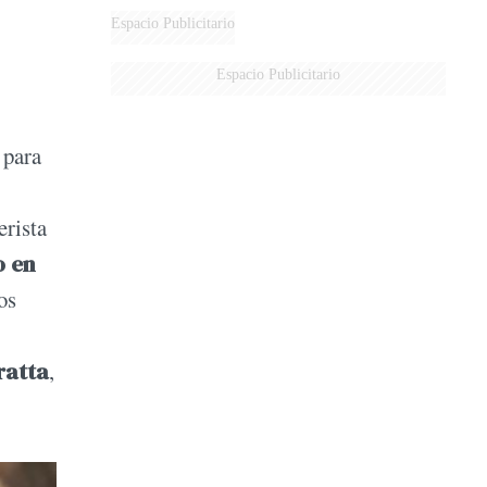
DERROTADOS
Espacio Publicitario
Espacio Publicitario
 para
erista
o en
os
ratta
,