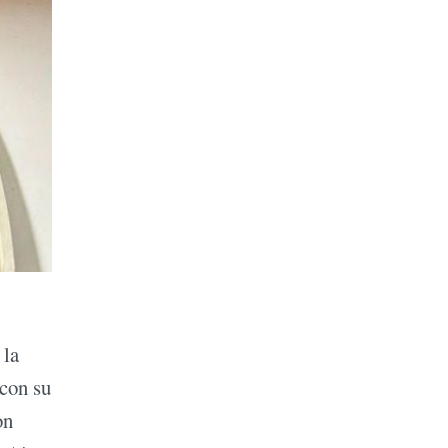
 la
 con su
on