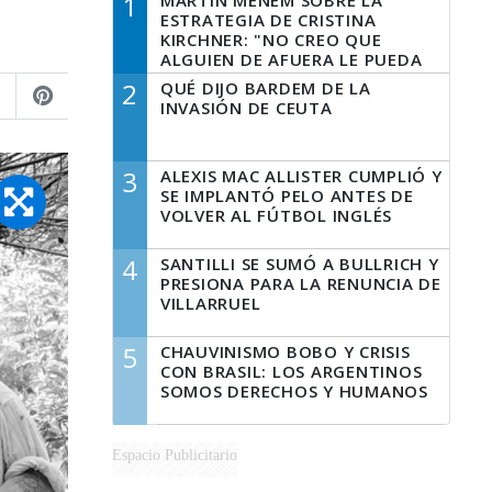
1
MARTÍN MENEM SOBRE LA
ESTRATEGIA DE CRISTINA
KIRCHNER: "NO CREO QUE
ALGUIEN DE AFUERA LE PUEDA
DECIR A LA JUSTICIA LO QUE
2
QUÉ DIJO BARDEM DE LA
TIENE QUE HACER"
INVASIÓN DE CEUTA
3
ALEXIS MAC ALLISTER CUMPLIÓ Y
SE IMPLANTÓ PELO ANTES DE
VOLVER AL FÚTBOL INGLÉS
4
SANTILLI SE SUMÓ A BULLRICH Y
PRESIONA PARA LA RENUNCIA DE
VILLARRUEL
5
CHAUVINISMO BOBO Y CRISIS
CON BRASIL: LOS ARGENTINOS
SOMOS DERECHOS Y HUMANOS
Espacio Publicitario