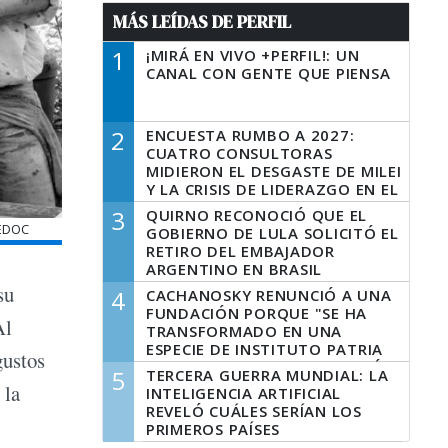
MÁS LEÍDAS DE PERFIL
1
¡MIRÁ EN VIVO +PERFIL!: UN
CANAL CON GENTE QUE PIENSA
2
ENCUESTA RUMBO A 2027:
CUATRO CONSULTORAS
MIDIERON EL DESGASTE DE MILEI
Y LA CRISIS DE LIDERAZGO EN EL
PERONISMO
3
QUIRNO RECONOCIÓ QUE EL
CEDOC
GOBIERNO DE LULA SOLICITÓ EL
RETIRO DEL EMBAJADOR
ARGENTINO EN BRASIL
su
4
CACHANOSKY RENUNCIÓ A UNA
FUNDACIÓN PORQUE "SE HA
Al
TRANSFORMADO EN UNA
ESPECIE DE INSTITUTO PATRIA
gustos
INCONDICIONAL DE LA GESTIÓN
5
TERCERA GUERRA MUNDIAL: LA
DE MILEI"
 la
INTELIGENCIA ARTIFICIAL
REVELÓ CUÁLES SERÍAN LOS
PRIMEROS PAÍSES
LATINOAMERICANOS EN SER