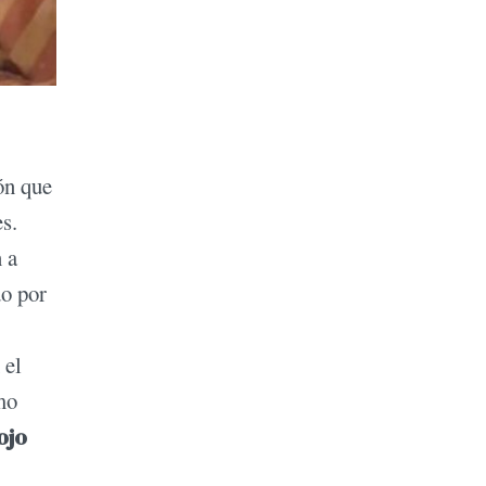
ón que
s.
 a
do por
 el
mo
ojo