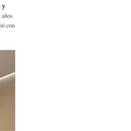
 y
s años
inó con