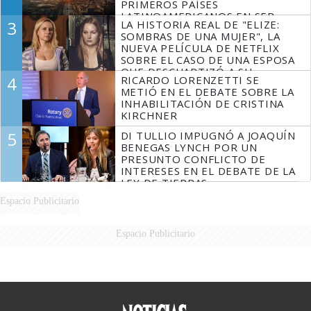
PRIMEROS PAÍSES
LATINOAMERICANOS EN SER
3
LA HISTORIA REAL DE "ELIZE:
DERROTADOS
SOMBRAS DE UNA MUJER", LA
NUEVA PELÍCULA DE NETFLIX
SOBRE EL CASO DE UNA ESPOSA
QUE DESCUARTIZÓ A SU
4
RICARDO LORENZETTI SE
MARIDO
METIÓ EN EL DEBATE SOBRE LA
INHABILITACIÓN DE CRISTINA
KIRCHNER
5
DI TULLIO IMPUGNÓ A JOAQUÍN
BENEGAS LYNCH POR UN
PRESUNTO CONFLICTO DE
INTERESES EN EL DEBATE DE LA
LEY DE TIERRAS
Espacio Publicitario
Espacio Publicitario