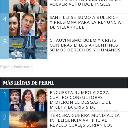
VOLVER AL FÚTBOL INGLÉS
4
SANTILLI SE SUMÓ A BULLRICH
Y PRESIONA PARA LA RENUNCIA
DE VILLARRUEL
5
CHAUVINISMO BOBO Y CRISIS
CON BRASIL: LOS ARGENTINOS
SOMOS DERECHOS Y HUMANOS
Espacio Publicitario
MÁS LEÍDAS DE PERFIL
1
ENCUESTA RUMBO A 2027:
CUATRO CONSULTORAS
MIDIERON EL DESGASTE DE
MILEI Y LA CRISIS DE
LIDERAZGO EN EL PERONISMO
2
TERCERA GUERRA MUNDIAL: LA
INTELIGENCIA ARTIFICIAL
REVELÓ CUÁLES SERÍAN LOS