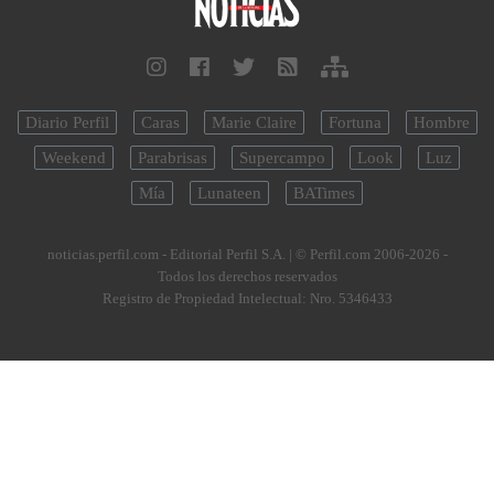
Diario Perfil
Caras
Marie Claire
Fortuna
Hombre
Weekend
Parabrisas
Supercampo
Look
Luz
Mía
Lunateen
BATimes
noticias.perfil.com - Editorial Perfil S.A.
| © Perfil.com 2006-2026 -
Todos los derechos reservados
Registro de Propiedad Intelectual: Nro. 5346433