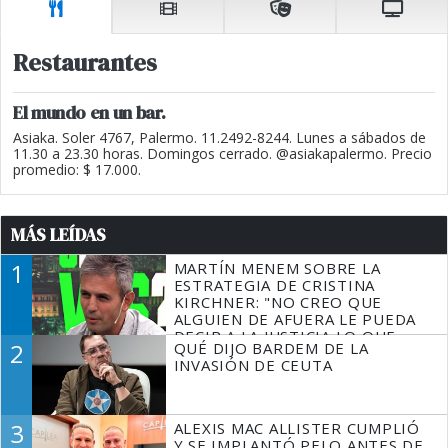
Restaurantes
El mundo en un bar.
Asiaka. Soler 4767, Palermo. 11.2492-8244. Lunes a sábados de
11.30 a 23.30 horas. Domingos cerrado. @asiakapalermo. Precio
promedio: $ 17.000.
MÁS LEÍDAS
1
MARTÍN MENEM SOBRE LA
ESTRATEGIA DE CRISTINA
KIRCHNER: "NO CREO QUE
ALGUIEN DE AFUERA LE PUEDA
DECIR A LA JUSTICIA LO QUE
2
QUÉ DIJO BARDEM DE LA
TIENE QUE HACER"
INVASIÓN DE CEUTA
3
ALEXIS MAC ALLISTER CUMPLIÓ
Y SE IMPLANTÓ PELO ANTES DE