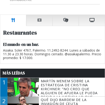
Restaurantes
El mundo en un bar.
Asiaka. Soler 4767, Palermo. 11.2492-8244. Lunes a sábados de
11.30 a 23.30 horas. Domingos cerrado. @asiakapalermo. Precio
promedio: $ 17.000.
MÁS LEÍDAS
1
MARTÍN MENEM SOBRE LA
ESTRATEGIA DE CRISTINA
KIRCHNER: "NO CREO QUE
ALGUIEN DE AFUERA LE PUEDA
DECIR A LA JUSTICIA LO QUE
2
QUÉ DIJO BARDEM DE LA
TIENE QUE HACER"
INVASIÓN DE CEUTA