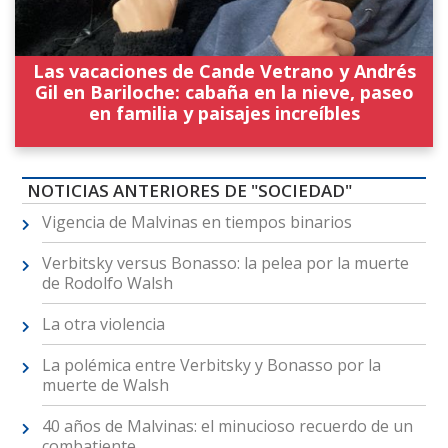
Las vacaciones de Cande Vetrano y Andrés
Gil en Bariloche: cabaña en la nieve, paseo
en familia y paisajes increíbles
NOTICIAS ANTERIORES DE "SOCIEDAD"
Vigencia de Malvinas en tiempos binarios
Verbitsky versus Bonasso: la pelea por la muerte
de Rodolfo Walsh
La otra violencia
La polémica entre Verbitsky y Bonasso por la
muerte de Walsh
40 años de Malvinas: el minucioso recuerdo de un
combatiente