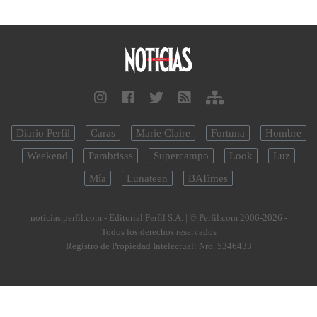
Diario Perfil
Caras
Marie Claire
Fortuna
Hombre
Weekend
Parabrisas
Supercampo
Look
Luz
Mía
Lunateen
BATimes
noticias.perfil.com - Editorial Perfil S.A.
| © Perfil.com 2006-2026 -
Todos los derechos reservados
Registro de Propiedad Intelectual: Nro. 5346433