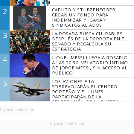
2
CAPUTO Y STURZENEGGER
CREAN UN FONDO PARA
INDEMNIZAR Y “GANAR”
SINDICATOS ALIADOS
3
LA ROSADA BUSCA CULPABLES
DESPUÉS DE LA DERROTA EN EL
SENADO Y RECALCULA SU
ESTRATEGIA
4
LIONEL MESSI LLEGA A ROSARIO
A LAS 20.30: VELATORIO ÍNTIMO
DE JORGE MESSI, SIN ACCESO AL
PÚBLICO
5
LOS AVIONES F 16
SOBREVOLARÁN EL CENTRO
PORTEÑO Y EL LUNES
PARTICIPARÁN DE LA
CELEBRACIÓN DE LA FUERZA
AÉREA
Espacio Publicitario
Espacio Publicitario