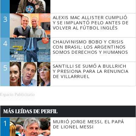
3
ALEXIS MAC ALLISTER CUMPLIÓ
Y SE IMPLANTÓ PELO ANTES DE
VOLVER AL FÚTBOL INGLÉS
4
CHAUVINISMO BOBO Y CRISIS
CON BRASIL: LOS ARGENTINOS
SOMOS DERECHOS Y HUMANOS
5
SANTILLI SE SUMÓ A BULLRICH
Y PRESIONA PARA LA RENUNCIA
DE VILLARRUEL
Espacio Publicitario
MÁS LEÍDAS DE PERFIL
1
MURIÓ JORGE MESSI, EL PAPÁ
DE LIONEL MESSI