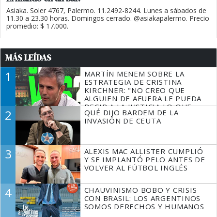
Asiaka. Soler 4767, Palermo. 11.2492-8244. Lunes a sábados de
11.30 a 23.30 horas. Domingos cerrado. @asiakapalermo. Precio
promedio: $ 17.000.
MÁS LEÍDAS
1
MARTÍN MENEM SOBRE LA
ESTRATEGIA DE CRISTINA
KIRCHNER: "NO CREO QUE
ALGUIEN DE AFUERA LE PUEDA
DECIR A LA JUSTICIA LO QUE
2
QUÉ DIJO BARDEM DE LA
TIENE QUE HACER"
INVASIÓN DE CEUTA
3
ALEXIS MAC ALLISTER CUMPLIÓ
Y SE IMPLANTÓ PELO ANTES DE
VOLVER AL FÚTBOL INGLÉS
4
CHAUVINISMO BOBO Y CRISIS
CON BRASIL: LOS ARGENTINOS
SOMOS DERECHOS Y HUMANOS