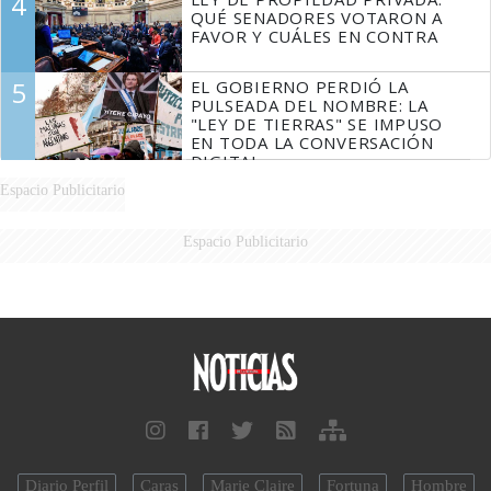
4
FUEGO
QUÉ SENADORES VOTARON A
FAVOR Y CUÁLES EN CONTRA
5
EL GOBIERNO PERDIÓ LA
PULSEADA DEL NOMBRE: LA
"LEY DE TIERRAS" SE IMPUSO
EN TODA LA CONVERSACIÓN
DIGITAL
Espacio Publicitario
Espacio Publicitario
Diario Perfil
Caras
Marie Claire
Fortuna
Hombre