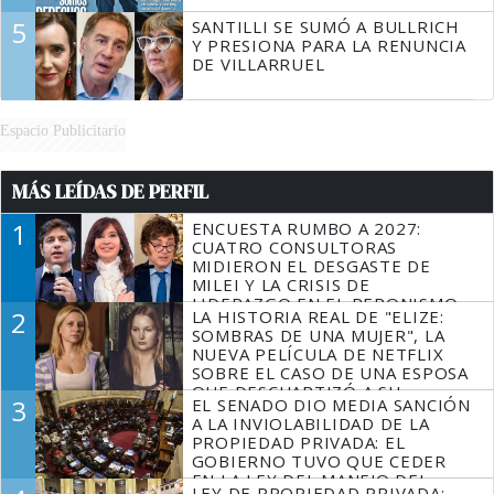
5
SANTILLI SE SUMÓ A BULLRICH
Y PRESIONA PARA LA RENUNCIA
DE VILLARRUEL
Espacio Publicitario
MÁS LEÍDAS DE PERFIL
1
ENCUESTA RUMBO A 2027:
CUATRO CONSULTORAS
MIDIERON EL DESGASTE DE
MILEI Y LA CRISIS DE
LIDERAZGO EN EL PERONISMO
2
LA HISTORIA REAL DE "ELIZE:
SOMBRAS DE UNA MUJER", LA
NUEVA PELÍCULA DE NETFLIX
SOBRE EL CASO DE UNA ESPOSA
QUE DESCUARTIZÓ A SU
3
EL SENADO DIO MEDIA SANCIÓN
MARIDO
A LA INVIOLABILIDAD DE LA
PROPIEDAD PRIVADA: EL
GOBIERNO TUVO QUE CEDER
EN LA LEY DEL MANEJO DEL
LEY DE PROPIEDAD PRIVADA: