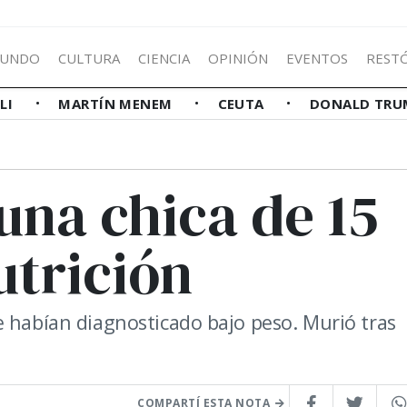
UNDO
CULTURA
CIENCIA
OPINIÓN
EVENTOS
REST
LLI
MARTÍN MENEM
CEUTA
DONALD TRU
 una chica de 15
utrición
e habían diagnosticado bajo peso. Murió tras
COMPARTÍ ESTA NOTA