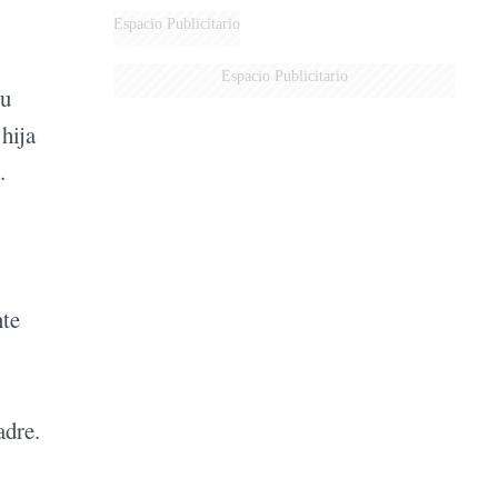
Espacio Publicitario
Espacio Publicitario
su
hija
.
nte
adre.