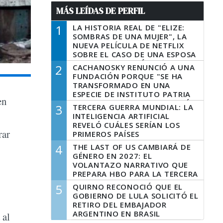
MÁS LEÍDAS DE PERFIL
1
LA HISTORIA REAL DE "ELIZE:
SOMBRAS DE UNA MUJER", LA
NUEVA PELÍCULA DE NETFLIX
SOBRE EL CASO DE UNA ESPOSA
QUE DESCUARTIZÓ A SU
2
CACHANOSKY RENUNCIÓ A UNA
MARIDO
FUNDACIÓN PORQUE "SE HA
TRANSFORMADO EN UNA
ESPECIE DE INSTITUTO PATRIA
en
INCONDICIONAL DE LA GESTIÓN
3
TERCERA GUERRA MUNDIAL: LA
DE MILEI"
INTELIGENCIA ARTIFICIAL
REVELÓ CUÁLES SERÍAN LOS
rar
PRIMEROS PAÍSES
LATINOAMERICANOS EN SER
4
THE LAST OF US CAMBIARÁ DE
DERROTADOS
GÉNERO EN 2027: EL
VOLANTAZO NARRATIVO QUE
PREPARA HBO PARA LA TERCERA
TEMPORADA
5
QUIRNO RECONOCIÓ QUE EL
GOBIERNO DE LULA SOLICITÓ EL
RETIRO DEL EMBAJADOR
ARGENTINO EN BRASIL
 al