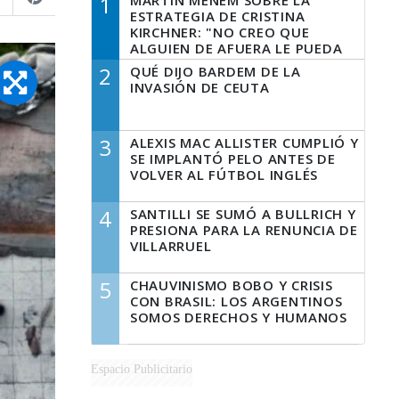
1
MARTÍN MENEM SOBRE LA
ESTRATEGIA DE CRISTINA
KIRCHNER: "NO CREO QUE
ALGUIEN DE AFUERA LE PUEDA
DECIR A LA JUSTICIA LO QUE
2
QUÉ DIJO BARDEM DE LA
TIENE QUE HACER"
INVASIÓN DE CEUTA
3
ALEXIS MAC ALLISTER CUMPLIÓ Y
SE IMPLANTÓ PELO ANTES DE
VOLVER AL FÚTBOL INGLÉS
4
SANTILLI SE SUMÓ A BULLRICH Y
PRESIONA PARA LA RENUNCIA DE
VILLARRUEL
5
CHAUVINISMO BOBO Y CRISIS
CON BRASIL: LOS ARGENTINOS
SOMOS DERECHOS Y HUMANOS
Espacio Publicitario