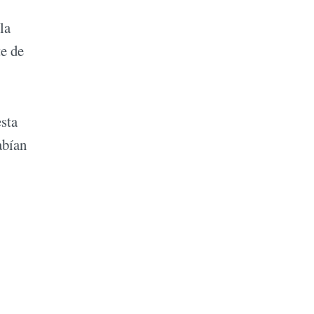
la
te de
esta
abían