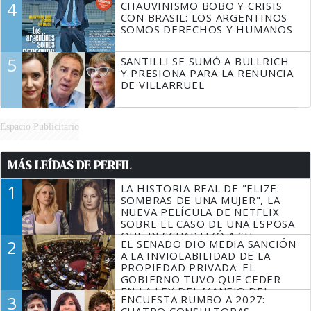
4
CHAUVINISMO BOBO Y CRISIS
CON BRASIL: LOS ARGENTINOS
SOMOS DERECHOS Y HUMANOS
5
SANTILLI SE SUMÓ A BULLRICH
Y PRESIONA PARA LA RENUNCIA
DE VILLARRUEL
Espacio Publicitario
MÁS LEÍDAS DE PERFIL
1
LA HISTORIA REAL DE "ELIZE:
SOMBRAS DE UNA MUJER", LA
NUEVA PELÍCULA DE NETFLIX
SOBRE EL CASO DE UNA ESPOSA
QUE DESCUARTIZÓ A SU
2
EL SENADO DIO MEDIA SANCIÓN
MARIDO
A LA INVIOLABILIDAD DE LA
PROPIEDAD PRIVADA: EL
GOBIERNO TUVO QUE CEDER
EN LA LEY DEL MANEJO DEL
3
ENCUESTA RUMBO A 2027:
FUEGO
CUATRO CONSULTORAS