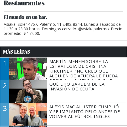
Restaurantes
El mundo en un bar.
Asiaka. Soler 4767, Palermo. 11.2492-8244. Lunes a sábados de
11.30 a 23.30 horas. Domingos cerrado. @asiakapalermo. Precio
promedio: $ 17.000.
MÁS LEÍDAS
1
MARTÍN MENEM SOBRE LA
ESTRATEGIA DE CRISTINA
KIRCHNER: "NO CREO QUE
ALGUIEN DE AFUERA LE PUEDA
DECIR A LA JUSTICIA LO QUE
2
QUÉ DIJO BARDEM DE LA
TIENE QUE HACER"
INVASIÓN DE CEUTA
3
ALEXIS MAC ALLISTER CUMPLIÓ
Y SE IMPLANTÓ PELO ANTES DE
VOLVER AL FÚTBOL INGLÉS