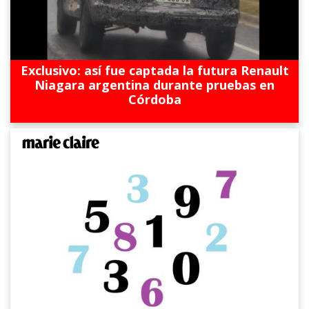
Exclusivo: así fue captada la futura Renault
Niagara argentina durante pruebas en
Córdoba