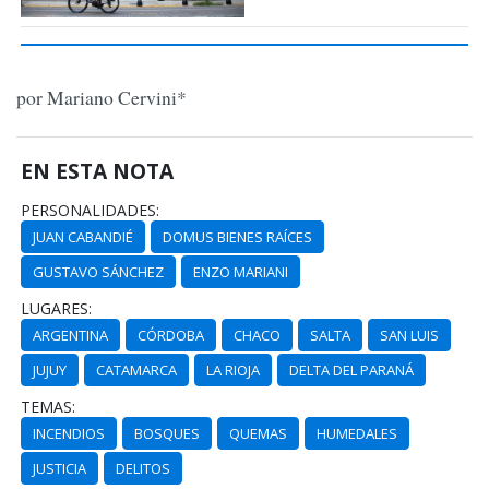
por Mariano Cervini*
EN ESTA NOTA
PERSONALIDADES:
JUAN CABANDIÉ
DOMUS BIENES RAÍCES
GUSTAVO SÁNCHEZ
ENZO MARIANI
LUGARES:
ARGENTINA
CÓRDOBA
CHACO
SALTA
SAN LUIS
JUJUY
CATAMARCA
LA RIOJA
DELTA DEL PARANÁ
TEMAS:
INCENDIOS
BOSQUES
QUEMAS
HUMEDALES
JUSTICIA
DELITOS