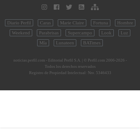
Diario Perfil
Caras
Marie Claire
Fortuna
Hombre
Weekend
Parabrisas
Supercampo
Look
Luz
Mía
Lunateen
BATimes
noticias.perfil.com - Editorial Perfil S.A.
| © Perfil.com 2006-2026 -
Todos los derechos reservados
Registro de Propiedad Intelectual: Nro. 5346433