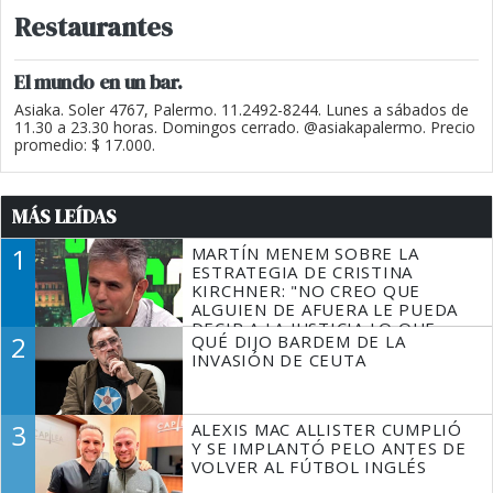
Restaurantes
El mundo en un bar.
Asiaka. Soler 4767, Palermo. 11.2492-8244. Lunes a sábados de
11.30 a 23.30 horas. Domingos cerrado. @asiakapalermo. Precio
promedio: $ 17.000.
MÁS LEÍDAS
1
MARTÍN MENEM SOBRE LA
ESTRATEGIA DE CRISTINA
KIRCHNER: "NO CREO QUE
ALGUIEN DE AFUERA LE PUEDA
DECIR A LA JUSTICIA LO QUE
2
QUÉ DIJO BARDEM DE LA
TIENE QUE HACER"
INVASIÓN DE CEUTA
3
ALEXIS MAC ALLISTER CUMPLIÓ
Y SE IMPLANTÓ PELO ANTES DE
VOLVER AL FÚTBOL INGLÉS