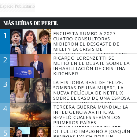
Espacio Publicitario
MÁS LEÍDAS DE PERFIL
1
ENCUESTA RUMBO A 2027:
CUATRO CONSULTORAS
MIDIERON EL DESGASTE DE
MILEI Y LA CRISIS DE
LIDERAZGO EN EL PERONISMO
2
RICARDO LORENZETTI SE
METIÓ EN EL DEBATE SOBRE LA
INHABILITACIÓN DE CRISTINA
KIRCHNER
3
LA HISTORIA REAL DE "ELIZE:
SOMBRAS DE UNA MUJER", LA
NUEVA PELÍCULA DE NETFLIX
SOBRE EL CASO DE UNA ESPOSA
QUE DESCUARTIZÓ A SU
4
TERCERA GUERRA MUNDIAL: LA
MARIDO
INTELIGENCIA ARTIFICIAL
REVELÓ CUÁLES SERÍAN LOS
PRIMEROS PAÍSES
LATINOAMERICANOS EN SER
5
DI TULLIO IMPUGNÓ A JOAQUÍN
DERROTADOS
BENEGAS LYNCH POR UN