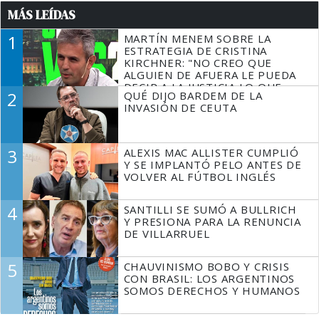
MÁS LEÍDAS
1
MARTÍN MENEM SOBRE LA
ESTRATEGIA DE CRISTINA
KIRCHNER: "NO CREO QUE
ALGUIEN DE AFUERA LE PUEDA
DECIR A LA JUSTICIA LO QUE
2
QUÉ DIJO BARDEM DE LA
TIENE QUE HACER"
INVASIÓN DE CEUTA
3
ALEXIS MAC ALLISTER CUMPLIÓ
Y SE IMPLANTÓ PELO ANTES DE
VOLVER AL FÚTBOL INGLÉS
4
SANTILLI SE SUMÓ A BULLRICH
Y PRESIONA PARA LA RENUNCIA
DE VILLARRUEL
5
CHAUVINISMO BOBO Y CRISIS
CON BRASIL: LOS ARGENTINOS
SOMOS DERECHOS Y HUMANOS