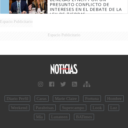
PRESUNTO CONFLICTO DE
INTERESES EN EL DEBATE DE LA
LEY DE TIERRAS
Espacio Publicitario
Espacio Publicitario
Diario Perfil
Caras
Marie Claire
Fortuna
Hombre
Weekend
Parabrisas
Supercampo
Look
Luz
Mía
Lunateen
BATimes