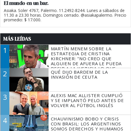
El mundo en un bar.
Asiaka. Soler 4767, Palermo. 11.2492-8244. Lunes a sábados de
11.30 a 23.30 horas. Domingos cerrado. @asiakapalermo. Precio
promedio: $ 17.000.
MÁS LEÍDAS
1
MARTÍN MENEM SOBRE LA
ESTRATEGIA DE CRISTINA
KIRCHNER: "NO CREO QUE
ALGUIEN DE AFUERA LE PUEDA
DECIR A LA JUSTICIA LO QUE
2
QUÉ DIJO BARDEM DE LA
TIENE QUE HACER"
INVASIÓN DE CEUTA
3
ALEXIS MAC ALLISTER CUMPLIÓ
Y SE IMPLANTÓ PELO ANTES DE
VOLVER AL FÚTBOL INGLÉS
4
CHAUVINISMO BOBO Y CRISIS
CON BRASIL: LOS ARGENTINOS
SOMOS DERECHOS Y HUMANOS