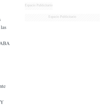
Espacio Publicitario
Espacio Publicitario
a
 las
 CABA
nte
 Y