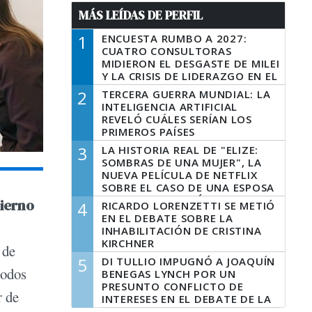
MÁS LEÍDAS DE PERFIL
1
ENCUESTA RUMBO A 2027:
CUATRO CONSULTORAS
MIDIERON EL DESGASTE DE MILEI
Y LA CRISIS DE LIDERAZGO EN EL
PERONISMO
2
TERCERA GUERRA MUNDIAL: LA
INTELIGENCIA ARTIFICIAL
REVELÓ CUÁLES SERÍAN LOS
PRIMEROS PAÍSES
LATINOAMERICANOS EN SER
3
LA HISTORIA REAL DE "ELIZE:
DERROTADOS
SOMBRAS DE UNA MUJER", LA
NUEVA PELÍCULA DE NETFLIX
SOBRE EL CASO DE UNA ESPOSA
QUE DESCUARTIZÓ A SU
ierno
4
RICARDO LORENZETTI SE METIÓ
MARIDO
EN EL DEBATE SOBRE LA
INHABILITACIÓN DE CRISTINA
KIRCHNER
 de
5
DI TULLIO IMPUGNÓ A JOAQUÍN
todos
BENEGAS LYNCH POR UN
PRESUNTO CONFLICTO DE
r de
INTERESES EN EL DEBATE DE LA
LEY DE TIERRAS