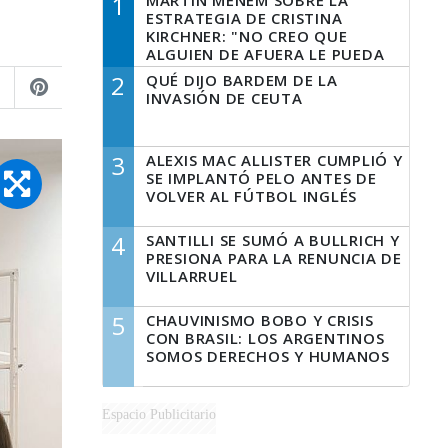
1
MARTÍN MENEM SOBRE LA
ESTRATEGIA DE CRISTINA
KIRCHNER: "NO CREO QUE
ALGUIEN DE AFUERA LE PUEDA
DECIR A LA JUSTICIA LO QUE
2
QUÉ DIJO BARDEM DE LA
TIENE QUE HACER"
INVASIÓN DE CEUTA
3
ALEXIS MAC ALLISTER CUMPLIÓ Y
SE IMPLANTÓ PELO ANTES DE
VOLVER AL FÚTBOL INGLÉS
4
SANTILLI SE SUMÓ A BULLRICH Y
PRESIONA PARA LA RENUNCIA DE
VILLARRUEL
5
CHAUVINISMO BOBO Y CRISIS
CON BRASIL: LOS ARGENTINOS
SOMOS DERECHOS Y HUMANOS
Espacio Publicitario