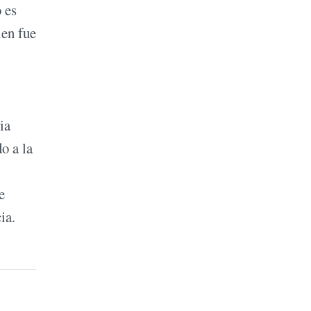
 es
en fue
ia
o a la
e
ia.