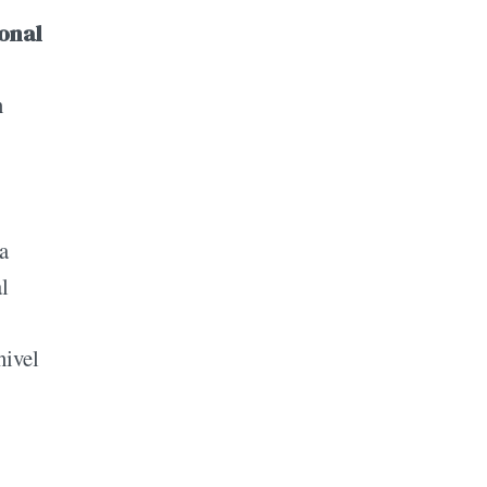
onal
n
a
l
nivel