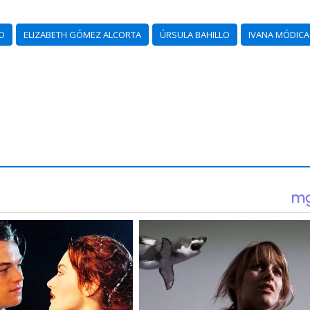
O
ELIZABETH GÓMEZ ALCORTA
ÚRSULA BAHILLO
IVANA MÓDICA