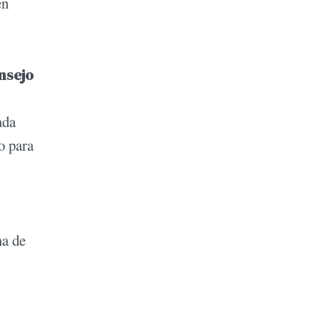
en
nsejo
ada
o para
ma de