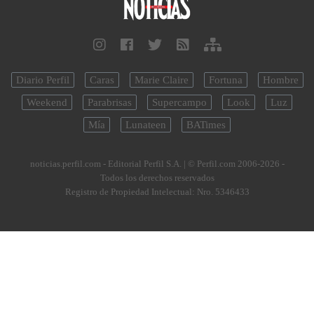
Diario Perfil
Caras
Marie Claire
Fortuna
Hombre
Weekend
Parabrisas
Supercampo
Look
Luz
Mía
Lunateen
BATimes
noticias.perfil.com - Editorial Perfil S.A.
| © Perfil.com 2006-2026 -
Todos los derechos reservados
Registro de Propiedad Intelectual: Nro. 5346433