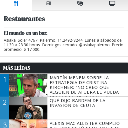
Restaurantes
El mundo en un bar.
Asiaka. Soler 4767, Palermo. 11.2492-8244. Lunes a sábados de
11.30 a 23.30 horas. Domingos cerrado. @asiakapalermo. Precio
promedio: $ 17.000.
MÁS LEÍDAS
1
MARTÍN MENEM SOBRE LA
ESTRATEGIA DE CRISTINA
KIRCHNER: "NO CREO QUE
ALGUIEN DE AFUERA LE PUEDA
DECIR A LA JUSTICIA LO QUE
2
QUÉ DIJO BARDEM DE LA
TIENE QUE HACER"
INVASIÓN DE CEUTA
3
ALEXIS MAC ALLISTER CUMPLIÓ