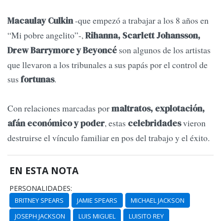
-que empezó a trabajar a los 8 años en
Macaulay Culkin
“Mi pobre angelito”-,
Rihanna, Scarlett Johansson,
son algunos de los artistas
Drew Barrymore y Beyoncé
que llevaron a los tribunales a sus papás por el control de
sus
.
fortunas
Con relaciones marcadas por
maltratos, explotación,
, estas
vieron
afán económico y poder
celebridades
destruirse el vínculo familiar en pos del trabajo y el éxito.
EN ESTA NOTA
PERSONALIDADES:
BRITNEY SPEARS
JAMIE SPEARS
MICHAEL JACKSON
JOSEPH JACKSON
LUIS MIGUEL
LUISITO REY