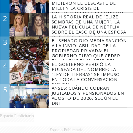
MIDIERON EL DESGASTE DE
MILEI Y LA CRISIS DE
LIDERAZGO EN EL PERONISMO
2
LA HISTORIA REAL DE "ELIZE:
SOMBRAS DE UNA MUJER", LA
NUEVA PELÍCULA DE NETFLIX
SOBRE EL CASO DE UNA ESPOSA
QUE DESCUARTIZÓ A SU
3
EL SENADO DIO MEDIA SANCIÓN
MARIDO
A LA INVIOLABILIDAD DE LA
PROPIEDAD PRIVADA: EL
GOBIERNO TUVO QUE CEDER
EN LA LEY DEL MANEJO DEL
4
EL GOBIERNO PERDIÓ LA
FUEGO
PULSEADA DEL NOMBRE: LA
"LEY DE TIERRAS" SE IMPUSO
EN TODA LA CONVERSACIÓN
DIGITAL
5
ANSES: CUÁNDO COBRAN
JUBILADOS Y PENSIONADOS EN
AGOSTO DE 2026, SEGÚN EL
DNI
Espacio Publicitario
Espacio Publicitario