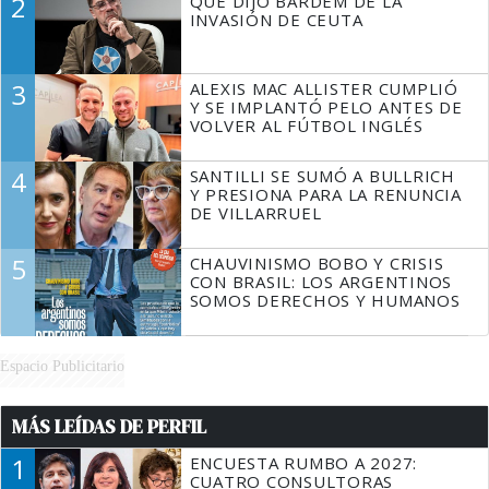
2
QUÉ DIJO BARDEM DE LA
TIENE QUE HACER"
INVASIÓN DE CEUTA
3
ALEXIS MAC ALLISTER CUMPLIÓ
Y SE IMPLANTÓ PELO ANTES DE
VOLVER AL FÚTBOL INGLÉS
4
SANTILLI SE SUMÓ A BULLRICH
Y PRESIONA PARA LA RENUNCIA
DE VILLARRUEL
5
CHAUVINISMO BOBO Y CRISIS
CON BRASIL: LOS ARGENTINOS
SOMOS DERECHOS Y HUMANOS
Espacio Publicitario
MÁS LEÍDAS DE PERFIL
1
ENCUESTA RUMBO A 2027:
CUATRO CONSULTORAS