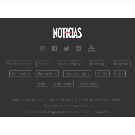
Diario Perfil
Caras
Marie Claire
Fortuna
Hombre
Weekend
Parabrisas
Supercampo
Look
Luz
Mía
Lunateen
BATimes
noticias.perfil.com - Editorial Perfil S.A.
| © Perfil.com 2006-2026 -
Todos los derechos reservados
Registro de Propiedad Intelectual: Nro. 5346433