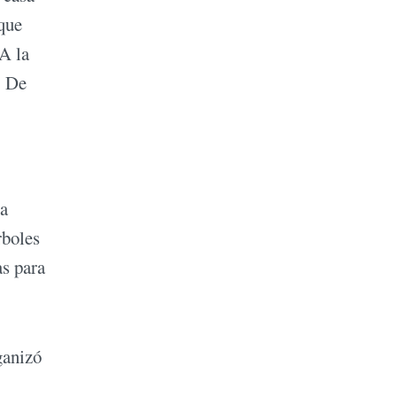
 que
“A la
. De
la
rboles
as para
ganizó