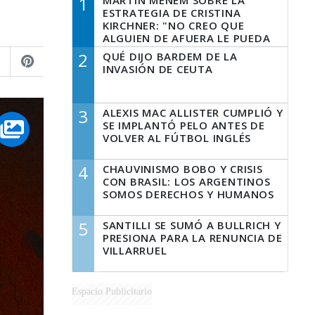
1
MARTÍN MENEM SOBRE LA
ESTRATEGIA DE CRISTINA
KIRCHNER: "NO CREO QUE
ALGUIEN DE AFUERA LE PUEDA
DECIR A LA JUSTICIA LO QUE
2
QUÉ DIJO BARDEM DE LA
TIENE QUE HACER"
INVASIÓN DE CEUTA
3
ALEXIS MAC ALLISTER CUMPLIÓ Y
SE IMPLANTÓ PELO ANTES DE
VOLVER AL FÚTBOL INGLÉS
4
CHAUVINISMO BOBO Y CRISIS
CON BRASIL: LOS ARGENTINOS
SOMOS DERECHOS Y HUMANOS
5
SANTILLI SE SUMÓ A BULLRICH Y
PRESIONA PARA LA RENUNCIA DE
VILLARRUEL
Espacio Publicitario