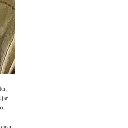
ar.
ejar
ego.
 casa