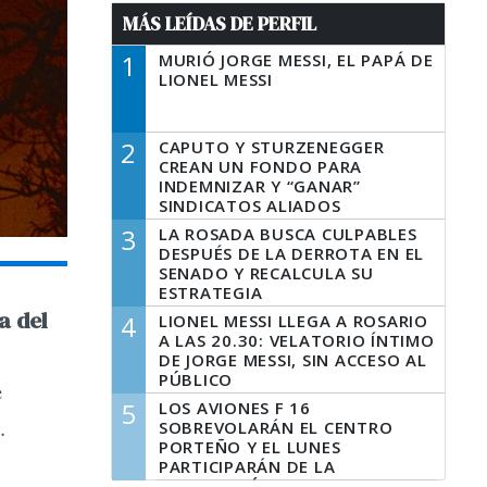
MÁS LEÍDAS DE PERFIL
1
MURIÓ JORGE MESSI, EL PAPÁ DE
LIONEL MESSI
2
CAPUTO Y STURZENEGGER
CREAN UN FONDO PARA
INDEMNIZAR Y “GANAR”
SINDICATOS ALIADOS
3
LA ROSADA BUSCA CULPABLES
DESPUÉS DE LA DERROTA EN EL
SENADO Y RECALCULA SU
ESTRATEGIA
a del
4
LIONEL MESSI LLEGA A ROSARIO
A LAS 20.30: VELATORIO ÍNTIMO
DE JORGE MESSI, SIN ACCESO AL
PÚBLICO
e
5
LOS AVIONES F 16
.
SOBREVOLARÁN EL CENTRO
PORTEÑO Y EL LUNES
PARTICIPARÁN DE LA
CELEBRACIÓN DE LA FUERZA