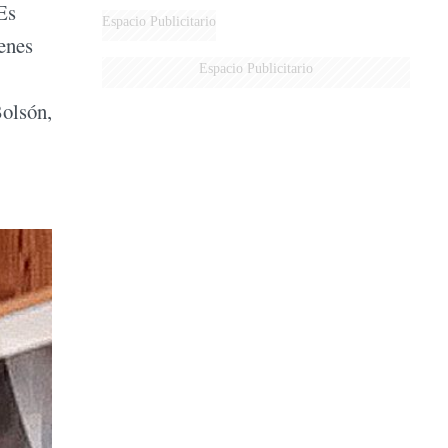
Es
AÉREA
Espacio Publicitario
tenes
Espacio Publicitario
olsón,