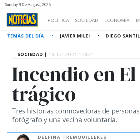
Sunday 9 De August, 2026
POLÍTICA
SOCIEDAD
ECONOMÍA
M
TEMAS DEL DÍA
JAVIER MILEI
DIEGO SANTI
SOCIEDAD |
19-02-2021 14:02
Incendio en El
trágico
Tres historias conmovedoras de personas 
fotógrafo y una vecina voluntaria.
DELFINA TREMOUILLERES