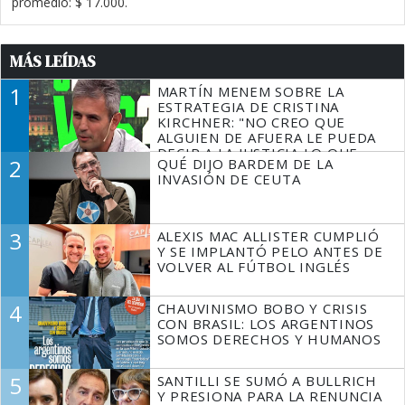
promedio: $ 17.000.
MÁS LEÍDAS
1
MARTÍN MENEM SOBRE LA
ESTRATEGIA DE CRISTINA
KIRCHNER: "NO CREO QUE
ALGUIEN DE AFUERA LE PUEDA
DECIR A LA JUSTICIA LO QUE
2
QUÉ DIJO BARDEM DE LA
TIENE QUE HACER"
INVASIÓN DE CEUTA
3
ALEXIS MAC ALLISTER CUMPLIÓ
Y SE IMPLANTÓ PELO ANTES DE
VOLVER AL FÚTBOL INGLÉS
4
CHAUVINISMO BOBO Y CRISIS
CON BRASIL: LOS ARGENTINOS
SOMOS DERECHOS Y HUMANOS
5
SANTILLI SE SUMÓ A BULLRICH
Y PRESIONA PARA LA RENUNCIA