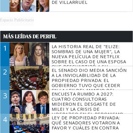
DE VILLARRUEL
Espacio Publicitario
MÁS LEÍDAS DE PERFIL
1
LA HISTORIA REAL DE "ELIZE:
SOMBRAS DE UNA MUJER", LA
NUEVA PELÍCULA DE NETFLIX
SOBRE EL CASO DE UNA ESPOSA
QUE DESCUARTIZÓ A SU
2
EL SENADO DIO MEDIA SANCIÓN
MARIDO
A LA INVIOLABILIDAD DE LA
PROPIEDAD PRIVADA: EL
GOBIERNO TUVO QUE CEDER
EN LA LEY DEL MANEJO DEL
3
ENCUESTA RUMBO A 2027:
FUEGO
CUATRO CONSULTORAS
MIDIERON EL DESGASTE DE
MILEI Y LA CRISIS DE
LIDERAZGO EN EL PERONISMO
4
LEY DE PROPIEDAD PRIVADA:
QUÉ SENADORES VOTARON A
FAVOR Y CUÁLES EN CONTRA