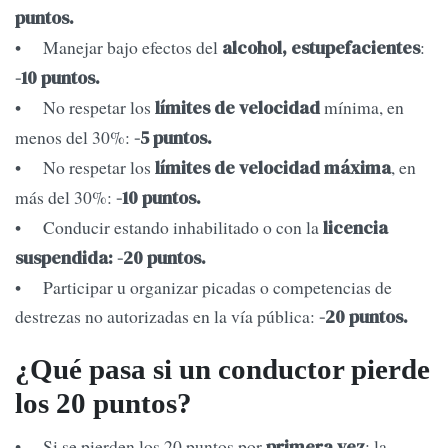
puntos.
• Manejar bajo efectos del
:
alcohol, estupefacientes
-10 puntos.
• No respetar los
mínima, en
límites de velocidad
menos del 30%:
-5 puntos.
• No respetar los
, en
límites de velocidad máxima
más del 30%:
-10 puntos.
• Conducir estando inhabilitado o con la
licencia
suspendida: -20 puntos.
• Participar u organizar picadas o competencias de
destrezas no autorizadas en la vía pública:
-20 puntos.
¿Qué pasa si un conductor pierde
los 20 puntos?
• Si se pierden los 20 puntos por
: la
primera vez