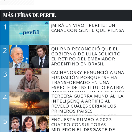
MÁS LEÍDAS DE PERFIL
1
¡MIRÁ EN VIVO +PERFIL!: UN
CANAL CON GENTE QUE PIENSA
2
QUIRNO RECONOCIÓ QUE EL
GOBIERNO DE LULA SOLICITÓ
EL RETIRO DEL EMBAJADOR
ARGENTINO EN BRASIL
3
CACHANOSKY RENUNCIÓ A UNA
FUNDACIÓN PORQUE "SE HA
TRANSFORMADO EN UNA
ESPECIE DE INSTITUTO PATRIA
INCONDICIONAL DE LA GESTIÓN
4
TERCERA GUERRA MUNDIAL: LA
DE MILEI"
INTELIGENCIA ARTIFICIAL
REVELÓ CUÁLES SERÍAN LOS
PRIMEROS PAÍSES
LATINOAMERICANOS EN SER
5
ENCUESTA RUMBO A 2027:
DERROTADOS
CUATRO CONSULTORAS
MIDIERON EL DESGASTE DE