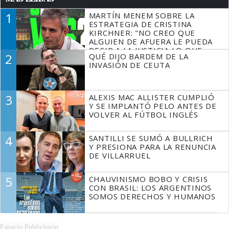
1
MARTÍN MENEM SOBRE LA
ESTRATEGIA DE CRISTINA
KIRCHNER: "NO CREO QUE
ALGUIEN DE AFUERA LE PUEDA
DECIR A LA JUSTICIA LO QUE
2
QUÉ DIJO BARDEM DE LA
TIENE QUE HACER"
INVASIÓN DE CEUTA
3
ALEXIS MAC ALLISTER CUMPLIÓ
Y SE IMPLANTÓ PELO ANTES DE
VOLVER AL FÚTBOL INGLÉS
4
SANTILLI SE SUMÓ A BULLRICH
Y PRESIONA PARA LA RENUNCIA
DE VILLARRUEL
5
CHAUVINISMO BOBO Y CRISIS
CON BRASIL: LOS ARGENTINOS
SOMOS DERECHOS Y HUMANOS
Espacio Publicitario