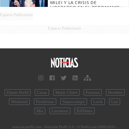
MILEI Y LA CRISIS DE
LIDERAZGO EN EL PERONISMO
Espacio Publicitario
Espacio Publicitario
Diario Perfil
Caras
Marie Claire
Fortuna
Hombre
Weekend
Parabrisas
Supercampo
Look
Luz
Mía
Lunateen
BATimes
noticias.perfil.com - Editorial Perfil S.A.
| © Perfil.com 2006-2026 -