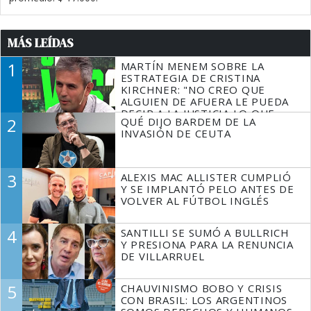
MÁS LEÍDAS
1
MARTÍN MENEM SOBRE LA
ESTRATEGIA DE CRISTINA
KIRCHNER: "NO CREO QUE
ALGUIEN DE AFUERA LE PUEDA
DECIR A LA JUSTICIA LO QUE
2
QUÉ DIJO BARDEM DE LA
TIENE QUE HACER"
INVASIÓN DE CEUTA
3
ALEXIS MAC ALLISTER CUMPLIÓ
Y SE IMPLANTÓ PELO ANTES DE
VOLVER AL FÚTBOL INGLÉS
4
SANTILLI SE SUMÓ A BULLRICH
Y PRESIONA PARA LA RENUNCIA
DE VILLARRUEL
5
CHAUVINISMO BOBO Y CRISIS
CON BRASIL: LOS ARGENTINOS