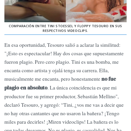
COMPARACIÓN ENTRE TINI STOESSEL Y FLOPPY TESOURO EN SUS
RESPECTIVOS VIDEOCLIPS.
En esa oportunidad, Tesouro salió a aclarar la similitud:
"¡Esto es espectacular! Hay dos cosas que supuestamente
fueron plagio. Pero cero plagio. Tini es una bomba, me
encanta como artista y ojalá tenga su carrera. Ella,
musicalmente me encanta, pero honestamente
no fue
. La única coincidencia es que mi
plagio en absoluto
productor fue su primer productor, Sebastián Mellino",
declaró Tesouro, y agregó: “​​Tini, ¿vos me vas a decir que
no hay otras cantantes que no usaron la bañera? ¡Tengo
miles para decirles! ¡Miren videoclips! La bañera es lo
que todas deseamos. No es plagio, es casualidad. Nos ha