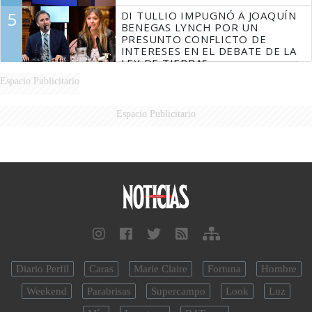
5
DI TULLIO IMPUGNÓ A JOAQUÍN
BENEGAS LYNCH POR UN
PRESUNTO CONFLICTO DE
INTERESES EN EL DEBATE DE LA
LEY DE TIERRAS
Espacio Publicitario
Espacio Publicitario
Diario Perfil
Caras
Marie Claire
Fortuna
Hombre
Weekend
Parabrisas
Supercampo
Look
Luz