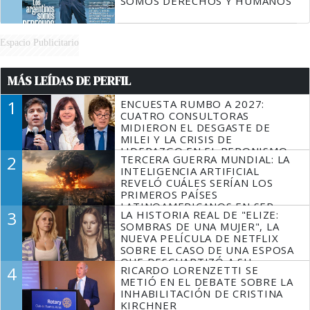
SOMOS DERECHOS Y HUMANOS
Espacio Publicitario
MÁS LEÍDAS DE PERFIL
1
ENCUESTA RUMBO A 2027:
CUATRO CONSULTORAS
MIDIERON EL DESGASTE DE
MILEI Y LA CRISIS DE
LIDERAZGO EN EL PERONISMO
2
TERCERA GUERRA MUNDIAL: LA
INTELIGENCIA ARTIFICIAL
REVELÓ CUÁLES SERÍAN LOS
PRIMEROS PAÍSES
LATINOAMERICANOS EN SER
3
LA HISTORIA REAL DE "ELIZE:
DERROTADOS
SOMBRAS DE UNA MUJER", LA
NUEVA PELÍCULA DE NETFLIX
SOBRE EL CASO DE UNA ESPOSA
QUE DESCUARTIZÓ A SU
4
RICARDO LORENZETTI SE
MARIDO
METIÓ EN EL DEBATE SOBRE LA
INHABILITACIÓN DE CRISTINA
KIRCHNER