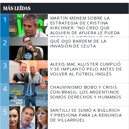
MÁS LEÍDAS
1
MARTÍN MENEM SOBRE LA
ESTRATEGIA DE CRISTINA
KIRCHNER: "NO CREO QUE
ALGUIEN DE AFUERA LE PUEDA
DECIR A LA JUSTICIA LO QUE
2
QUÉ DIJO BARDEM DE LA
TIENE QUE HACER"
INVASIÓN DE CEUTA
3
ALEXIS MAC ALLISTER CUMPLIÓ
Y SE IMPLANTÓ PELO ANTES DE
VOLVER AL FÚTBOL INGLÉS
4
CHAUVINISMO BOBO Y CRISIS
CON BRASIL: LOS ARGENTINOS
SOMOS DERECHOS Y HUMANOS
5
SANTILLI SE SUMÓ A BULLRICH
Y PRESIONA PARA LA RENUNCIA
DE VILLARRUEL