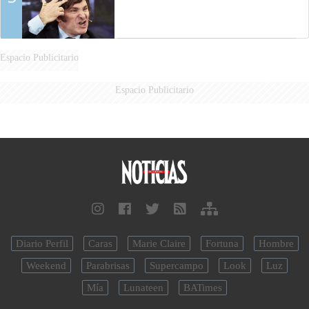
Espacio Publicitario
Espacio Publicitario
Diario Perfil
Caras
Marie Claire
Fortuna
Hombre
Weekend
Parabrisas
Supercampo
Look
Luz
Mía
Lunateen
BATimes