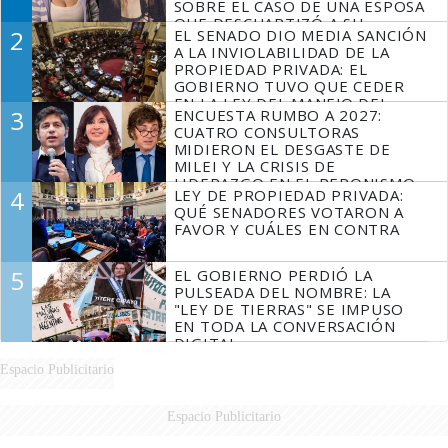
SOBRE EL CASO DE UNA ESPOSA
QUE DESCUARTIZÓ A SU
2
EL SENADO DIO MEDIA SANCIÓN
MARIDO
A LA INVIOLABILIDAD DE LA
PROPIEDAD PRIVADA: EL
GOBIERNO TUVO QUE CEDER
EN LA LEY DEL MANEJO DEL
3
ENCUESTA RUMBO A 2027:
FUEGO
CUATRO CONSULTORAS
MIDIERON EL DESGASTE DE
MILEI Y LA CRISIS DE
LIDERAZGO EN EL PERONISMO
4
LEY DE PROPIEDAD PRIVADA:
QUÉ SENADORES VOTARON A
FAVOR Y CUÁLES EN CONTRA
5
EL GOBIERNO PERDIÓ LA
PULSEADA DEL NOMBRE: LA
"LEY DE TIERRAS" SE IMPUSO
EN TODA LA CONVERSACIÓN
DIGITAL
Espacio Publicitario
Espacio Publicitario