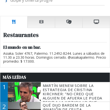
Golpe y omertá progre
Restaurantes
El mundo en un bar.
Asiaka. Soler 4767, Palermo. 11.2492-8244. Lunes a sábados de
11.30 a 23.30 horas. Domingos cerrado. @asiakapalermo. Precio
promedio: $ 17.000.
MÁS LEÍDAS
1
MARTÍN MENEM SOBRE LA
ESTRATEGIA DE CRISTINA
KIRCHNER: "NO CREO QUE
ALGUIEN DE AFUERA LE PUEDA
DECIR A LA JUSTICIA LO QUE
2
QUÉ DIJO BARDEM DE LA
TIENE QUE HACER"
INVASIÓN DE CEUTA