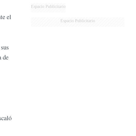
DERROTADOS
Espacio Publicitario
te el
Espacio Publicitario
 sus
a de
scaló