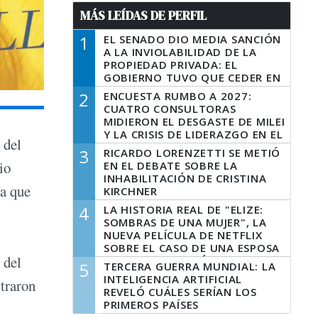
MÁS LEÍDAS DE PERFIL
1
EL SENADO DIO MEDIA SANCIÓN
A LA INVIOLABILIDAD DE LA
PROPIEDAD PRIVADA: EL
GOBIERNO TUVO QUE CEDER EN
LA LEY DEL MANEJO DEL FUEGO
2
ENCUESTA RUMBO A 2027:
CUATRO CONSULTORAS
MIDIERON EL DESGASTE DE MILEI
Y LA CRISIS DE LIDERAZGO EN EL
 del
PERONISMO
3
RICARDO LORENZETTI SE METIÓ
io
EN EL DEBATE SOBRE LA
INHABILITACIÓN DE CRISTINA
la que
KIRCHNER
4
LA HISTORIA REAL DE "ELIZE:
SOMBRAS DE UNA MUJER", LA
NUEVA PELÍCULA DE NETFLIX
SOBRE EL CASO DE UNA ESPOSA
 del
QUE DESCUARTIZÓ A SU
5
TERCERA GUERRA MUNDIAL: LA
MARIDO
INTELIGENCIA ARTIFICIAL
straron
REVELÓ CUÁLES SERÍAN LOS
PRIMEROS PAÍSES
LATINOAMERICANOS EN SER