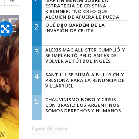
1
MARTÍN MENEM SOBRE LA
ESTRATEGIA DE CRISTINA
KIRCHNER: "NO CREO QUE
ALGUIEN DE AFUERA LE PUEDA
DECIR A LA JUSTICIA LO QUE
2
QUÉ DIJO BARDEM DE LA
TIENE QUE HACER"
INVASIÓN DE CEUTA
3
ALEXIS MAC ALLISTER CUMPLIÓ Y
SE IMPLANTÓ PELO ANTES DE
VOLVER AL FÚTBOL INGLÉS
4
SANTILLI SE SUMÓ A BULLRICH Y
PRESIONA PARA LA RENUNCIA DE
VILLARRUEL
5
CHAUVINISMO BOBO Y CRISIS
CON BRASIL: LOS ARGENTINOS
SOMOS DERECHOS Y HUMANOS
Espacio Publicitario