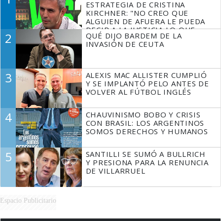
ESTRATEGIA DE CRISTINA
KIRCHNER: "NO CREO QUE
ALGUIEN DE AFUERA LE PUEDA
DECIR A LA JUSTICIA LO QUE
2
QUÉ DIJO BARDEM DE LA
TIENE QUE HACER"
INVASIÓN DE CEUTA
3
ALEXIS MAC ALLISTER CUMPLIÓ
Y SE IMPLANTÓ PELO ANTES DE
VOLVER AL FÚTBOL INGLÉS
4
CHAUVINISMO BOBO Y CRISIS
CON BRASIL: LOS ARGENTINOS
SOMOS DERECHOS Y HUMANOS
5
SANTILLI SE SUMÓ A BULLRICH
Y PRESIONA PARA LA RENUNCIA
DE VILLARRUEL
Espacio Publicitario