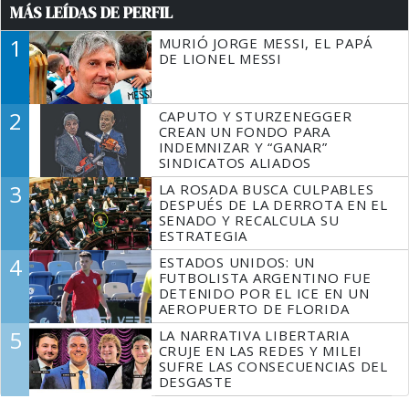
MÁS LEÍDAS DE PERFIL
1
MURIÓ JORGE MESSI, EL PAPÁ
DE LIONEL MESSI
2
CAPUTO Y STURZENEGGER
CREAN UN FONDO PARA
INDEMNIZAR Y “GANAR”
SINDICATOS ALIADOS
3
LA ROSADA BUSCA CULPABLES
DESPUÉS DE LA DERROTA EN EL
SENADO Y RECALCULA SU
ESTRATEGIA
4
ESTADOS UNIDOS: UN
FUTBOLISTA ARGENTINO FUE
DETENIDO POR EL ICE EN UN
AEROPUERTO DE FLORIDA
5
LA NARRATIVA LIBERTARIA
CRUJE EN LAS REDES Y MILEI
SUFRE LAS CONSECUENCIAS DEL
DESGASTE