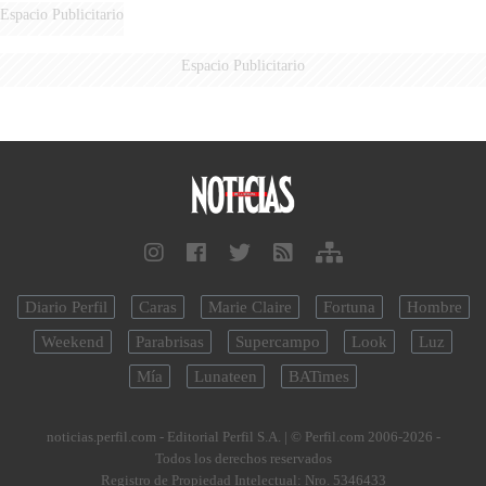
Espacio Publicitario
Espacio Publicitario
Diario Perfil
Caras
Marie Claire
Fortuna
Hombre
Weekend
Parabrisas
Supercampo
Look
Luz
Mía
Lunateen
BATimes
noticias.perfil.com - Editorial Perfil S.A.
| © Perfil.com 2006-2026 -
Todos los derechos reservados
Registro de Propiedad Intelectual: Nro. 5346433