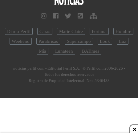
Diario Perfil
Caras
Marie Claire
Fortuna
Hombre
Weekend
Parabrisas
Supercampo
Look
Luz
Mía
Lunateen
BATimes
noticias.perfil.com - Editorial Perfil S.A.
| © Perfil.com 2006-2026 -
Todos los derechos reservados
Registro de Propiedad Intelectual: Nro. 5346433