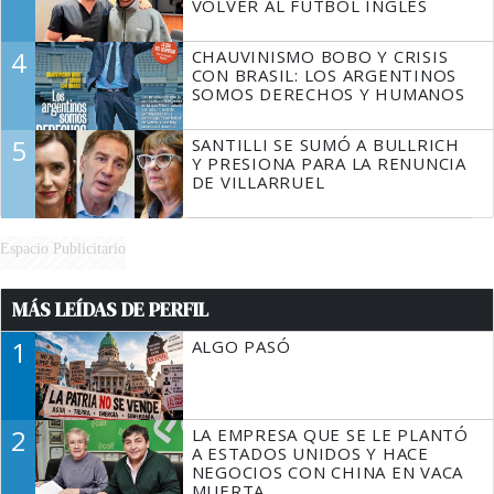
VOLVER AL FÚTBOL INGLÉS
4
CHAUVINISMO BOBO Y CRISIS
CON BRASIL: LOS ARGENTINOS
SOMOS DERECHOS Y HUMANOS
5
SANTILLI SE SUMÓ A BULLRICH
Y PRESIONA PARA LA RENUNCIA
DE VILLARRUEL
Espacio Publicitario
MÁS LEÍDAS DE PERFIL
1
ALGO PASÓ
2
LA EMPRESA QUE SE LE PLANTÓ
A ESTADOS UNIDOS Y HACE
NEGOCIOS CON CHINA EN VACA
MUERTA