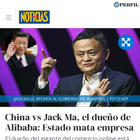
JACK MA LE APUNTA AL GOBIERNO DE XI JINPING | FOTO:AFP
China vs Jack Ma, el dueño de
Alibaba: Estado mata empresa
El dueño del gigante del comercio online está