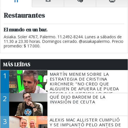
Restaurantes
El mundo en un bar.
Asiaka. Soler 4767, Palermo. 11.2492-8244. Lunes a sábados de
11.30 a 23.30 horas. Domingos cerrado. @asiakapalermo. Precio
promedio: $ 17.000.
MÁS LEÍDAS
1
MARTÍN MENEM SOBRE LA
ESTRATEGIA DE CRISTINA
KIRCHNER: "NO CREO QUE
ALGUIEN DE AFUERA LE PUEDA
DECIR A LA JUSTICIA LO QUE
2
QUÉ DIJO BARDEM DE LA
TIENE QUE HACER"
INVASIÓN DE CEUTA
3
ALEXIS MAC ALLISTER CUMPLIÓ
Y SE IMPLANTÓ PELO ANTES DE