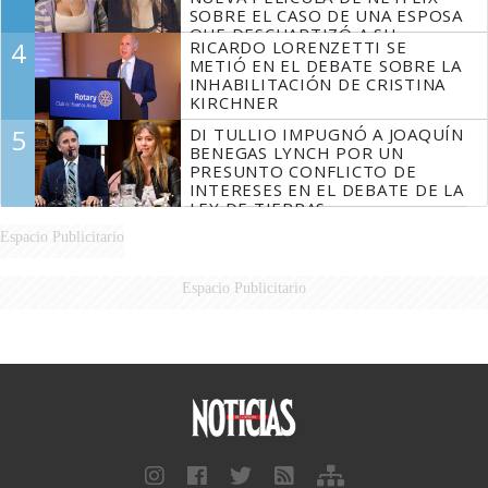
SOBRE EL CASO DE UNA ESPOSA
QUE DESCUARTIZÓ A SU
4
RICARDO LORENZETTI SE
MARIDO
METIÓ EN EL DEBATE SOBRE LA
INHABILITACIÓN DE CRISTINA
KIRCHNER
5
DI TULLIO IMPUGNÓ A JOAQUÍN
BENEGAS LYNCH POR UN
PRESUNTO CONFLICTO DE
INTERESES EN EL DEBATE DE LA
LEY DE TIERRAS
Espacio Publicitario
Espacio Publicitario