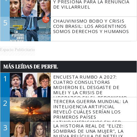
Y PRESIONA PARA LA RENUNCIA
DE VILLARRUEL
5
CHAUVINISMO BOBO Y CRISIS
CON BRASIL: LOS ARGENTINOS
SOMOS DERECHOS Y HUMANOS
Espacio Publicitario
MÁS LEÍDAS DE PERFIL
1
ENCUESTA RUMBO A 2027:
CUATRO CONSULTORAS
MIDIERON EL DESGASTE DE
MILEI Y LA CRISIS DE
LIDERAZGO EN EL PERONISMO
2
TERCERA GUERRA MUNDIAL: LA
INTELIGENCIA ARTIFICIAL
REVELÓ CUÁLES SERÍAN LOS
PRIMEROS PAÍSES
LATINOAMERICANOS EN SER
3
LA HISTORIA REAL DE "ELIZE:
DERROTADOS
SOMBRAS DE UNA MUJER", LA
NUEVA PELÍCULA DE NETFLIX