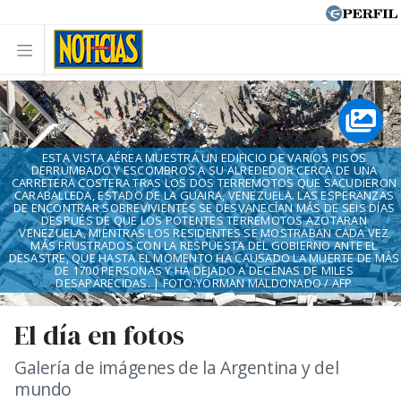
ESTA VISTA AÉREA MUESTRA UN EDIFICIO DE VARIOS PISOS
DERRUMBADO Y ESCOMBROS A SU ALREDEDOR CERCA DE UNA
CARRETERA COSTERA TRAS LOS DOS TERREMOTOS QUE SACUDIERON
CARABALLEDA, ESTADO DE LA GUAIRA, VENEZUELA. LAS ESPERANZAS
DE ENCONTRAR SOBREVIVIENTES SE DESVANECÍAN MÁS DE SEIS DÍAS
DESPUÉS DE QUE LOS POTENTES TERREMOTOS AZOTARAN
VENEZUELA, MIENTRAS LOS RESIDENTES SE MOSTRABAN CADA VEZ
MÁS FRUSTRADOS CON LA RESPUESTA DEL GOBIERNO ANTE EL
DESASTRE, QUE HASTA EL MOMENTO HA CAUSADO LA MUERTE DE MÁS
DE 1700 PERSONAS Y HA DEJADO A DECENAS DE MILES
DESAPARECIDAS. | FOTO:YORMAN MALDONADO / AFP
El día en fotos
Galería de imágenes de la Argentina y del
mundo