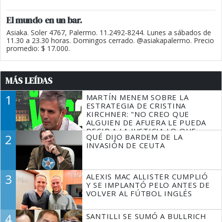
El mundo en un bar.
Asiaka. Soler 4767, Palermo. 11.2492-8244. Lunes a sábados de
11.30 a 23.30 horas. Domingos cerrado. @asiakapalermo. Precio
promedio: $ 17.000.
MÁS LEÍDAS
1
MARTÍN MENEM SOBRE LA
ESTRATEGIA DE CRISTINA
KIRCHNER: "NO CREO QUE
ALGUIEN DE AFUERA LE PUEDA
DECIR A LA JUSTICIA LO QUE
2
QUÉ DIJO BARDEM DE LA
TIENE QUE HACER"
INVASIÓN DE CEUTA
3
ALEXIS MAC ALLISTER CUMPLIÓ
Y SE IMPLANTÓ PELO ANTES DE
VOLVER AL FÚTBOL INGLÉS
4
SANTILLI SE SUMÓ A BULLRICH