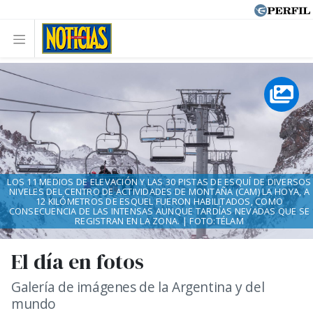
LOS 11 MEDIOS DE ELEVACIÓN Y LAS 30 PISTAS DE ESQUÍ DE DIVERSOS
NIVELES DEL CENTRO DE ACTIVIDADES DE MONTAÑA (CAM) LA HOYA, A
12 KILÓMETROS DE ESQUEL FUERON HABILITADOS, COMO
CONSECUENCIA DE LAS INTENSAS AUNQUE TARDÍAS NEVADAS QUE SE
REGISTRAN EN LA ZONA. | FOTO:TÉLAM
El día en fotos
Galería de imágenes de la Argentina y del
mundo