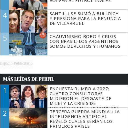
VOLVER AL FÚTBOL INGLÉS
4
SANTILLI SE SUMÓ A BULLRICH
Y PRESIONA PARA LA RENUNCIA
DE VILLARRUEL
5
CHAUVINISMO BOBO Y CRISIS
CON BRASIL: LOS ARGENTINOS
SOMOS DERECHOS Y HUMANOS
Espacio Publicitario
MÁS LEÍDAS DE PERFIL
1
ENCUESTA RUMBO A 2027:
CUATRO CONSULTORAS
MIDIERON EL DESGASTE DE
MILEI Y LA CRISIS DE
LIDERAZGO EN EL PERONISMO
2
TERCERA GUERRA MUNDIAL: LA
INTELIGENCIA ARTIFICIAL
REVELÓ CUÁLES SERÍAN LOS
PRIMEROS PAÍSES