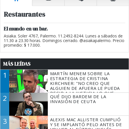
Restaurantes
El mundo en un bar.
Asiaka. Soler 4767, Palermo. 11.2492-8244. Lunes a sábados de
11.30 a 23.30 horas. Domingos cerrado. @asiakapalermo. Precio
promedio: $ 17.000.
MÁS LEÍDAS
1
MARTÍN MENEM SOBRE LA
ESTRATEGIA DE CRISTINA
KIRCHNER: "NO CREO QUE
ALGUIEN DE AFUERA LE PUEDA
DECIR A LA JUSTICIA LO QUE
2
QUÉ DIJO BARDEM DE LA
TIENE QUE HACER"
INVASIÓN DE CEUTA
3
ALEXIS MAC ALLISTER CUMPLIÓ
Y SE IMPLANTÓ PELO ANTES DE