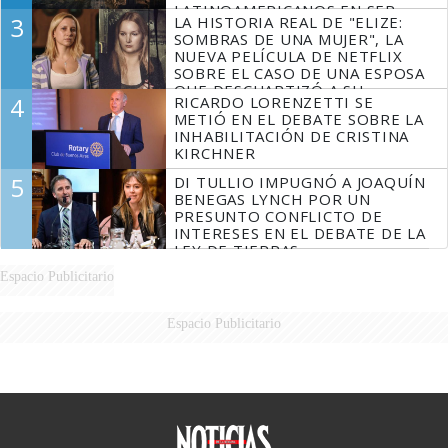
LATINOAMERICANOS EN SER
3
LA HISTORIA REAL DE "ELIZE:
DERROTADOS
SOMBRAS DE UNA MUJER", LA
NUEVA PELÍCULA DE NETFLIX
SOBRE EL CASO DE UNA ESPOSA
QUE DESCUARTIZÓ A SU
4
RICARDO LORENZETTI SE
MARIDO
METIÓ EN EL DEBATE SOBRE LA
INHABILITACIÓN DE CRISTINA
KIRCHNER
5
DI TULLIO IMPUGNÓ A JOAQUÍN
BENEGAS LYNCH POR UN
PRESUNTO CONFLICTO DE
INTERESES EN EL DEBATE DE LA
LEY DE TIERRAS
Espacio Publicitario
Espacio Publicitario