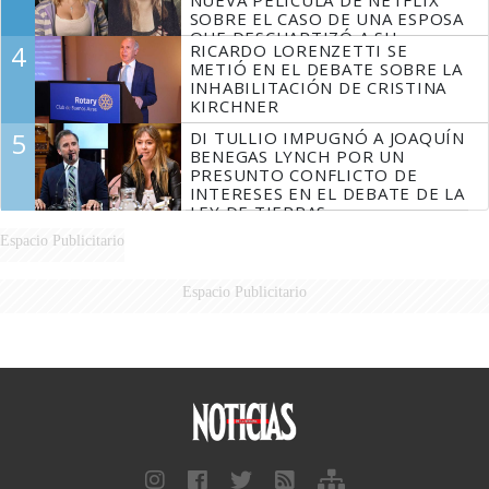
SOBRE EL CASO DE UNA ESPOSA
QUE DESCUARTIZÓ A SU
4
RICARDO LORENZETTI SE
MARIDO
METIÓ EN EL DEBATE SOBRE LA
INHABILITACIÓN DE CRISTINA
KIRCHNER
5
DI TULLIO IMPUGNÓ A JOAQUÍN
BENEGAS LYNCH POR UN
PRESUNTO CONFLICTO DE
INTERESES EN EL DEBATE DE LA
LEY DE TIERRAS
Espacio Publicitario
Espacio Publicitario