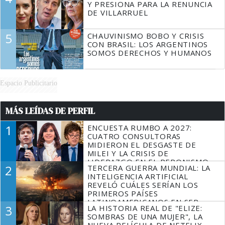
Y PRESIONA PARA LA RENUNCIA
DE VILLARRUEL
5
CHAUVINISMO BOBO Y CRISIS
CON BRASIL: LOS ARGENTINOS
SOMOS DERECHOS Y HUMANOS
Espacio Publicitario
MÁS LEÍDAS DE PERFIL
1
ENCUESTA RUMBO A 2027:
CUATRO CONSULTORAS
MIDIERON EL DESGASTE DE
MILEI Y LA CRISIS DE
LIDERAZGO EN EL PERONISMO
2
TERCERA GUERRA MUNDIAL: LA
INTELIGENCIA ARTIFICIAL
REVELÓ CUÁLES SERÍAN LOS
PRIMEROS PAÍSES
LATINOAMERICANOS EN SER
3
LA HISTORIA REAL DE "ELIZE:
DERROTADOS
SOMBRAS DE UNA MUJER", LA
NUEVA PELÍCULA DE NETFLIX