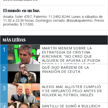
El mundo en un bar.
Asiaka. Soler 4767, Palermo. 11.2492-8244. Lunes a sábados de
11.30 a 23.30 horas. Domingos cerrado. @asiakapalermo. Precio
promedio: $ 17.000.
MÁS LEÍDAS
1
MARTÍN MENEM SOBRE LA
ESTRATEGIA DE CRISTINA
KIRCHNER: "NO CREO QUE
ALGUIEN DE AFUERA LE PUEDA
DECIR A LA JUSTICIA LO QUE
2
QUÉ DIJO BARDEM DE LA
TIENE QUE HACER"
INVASIÓN DE CEUTA
3
ALEXIS MAC ALLISTER CUMPLIÓ
Y SE IMPLANTÓ PELO ANTES DE
VOLVER AL FÚTBOL INGLÉS
4
SANTILLI SE SUMÓ A BULLRICH