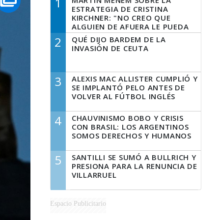
1
MARTÍN MENEM SOBRE LA
ESTRATEGIA DE CRISTINA
KIRCHNER: "NO CREO QUE
ALGUIEN DE AFUERA LE PUEDA
DECIR A LA JUSTICIA LO QUE
2
QUÉ DIJO BARDEM DE LA
TIENE QUE HACER"
INVASIÓN DE CEUTA
3
ALEXIS MAC ALLISTER CUMPLIÓ Y
SE IMPLANTÓ PELO ANTES DE
VOLVER AL FÚTBOL INGLÉS
4
CHAUVINISMO BOBO Y CRISIS
CON BRASIL: LOS ARGENTINOS
SOMOS DERECHOS Y HUMANOS
5
SANTILLI SE SUMÓ A BULLRICH Y
PRESIONA PARA LA RENUNCIA DE
VILLARRUEL
Espacio Publicitario