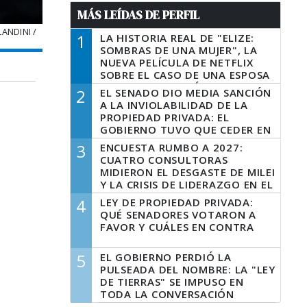
MÁS LEÍDAS DE PERFIL
ANDINI /
1
LA HISTORIA REAL DE "ELIZE:
SOMBRAS DE UNA MUJER", LA
NUEVA PELÍCULA DE NETFLIX
SOBRE EL CASO DE UNA ESPOSA
QUE DESCUARTIZÓ A SU
2
EL SENADO DIO MEDIA SANCIÓN
MARIDO
A LA INVIOLABILIDAD DE LA
PROPIEDAD PRIVADA: EL
GOBIERNO TUVO QUE CEDER EN
LA LEY DEL MANEJO DEL FUEGO
3
ENCUESTA RUMBO A 2027:
CUATRO CONSULTORAS
MIDIERON EL DESGASTE DE MILEI
Y LA CRISIS DE LIDERAZGO EN EL
PERONISMO
4
LEY DE PROPIEDAD PRIVADA:
QUÉ SENADORES VOTARON A
FAVOR Y CUÁLES EN CONTRA
5
EL GOBIERNO PERDIÓ LA
PULSEADA DEL NOMBRE: LA "LEY
DE TIERRAS" SE IMPUSO EN
TODA LA CONVERSACIÓN
DIGITAL