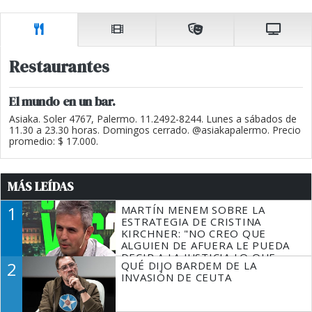
Restaurantes
El mundo en un bar.
Asiaka. Soler 4767, Palermo. 11.2492-8244. Lunes a sábados de
11.30 a 23.30 horas. Domingos cerrado. @asiakapalermo. Precio
promedio: $ 17.000.
MÁS LEÍDAS
1
MARTÍN MENEM SOBRE LA
ESTRATEGIA DE CRISTINA
KIRCHNER: "NO CREO QUE
ALGUIEN DE AFUERA LE PUEDA
DECIR A LA JUSTICIA LO QUE
2
QUÉ DIJO BARDEM DE LA
TIENE QUE HACER"
INVASIÓN DE CEUTA