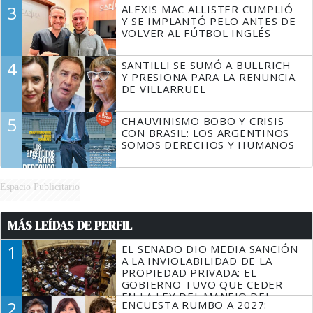
3
ALEXIS MAC ALLISTER CUMPLIÓ
Y SE IMPLANTÓ PELO ANTES DE
VOLVER AL FÚTBOL INGLÉS
4
SANTILLI SE SUMÓ A BULLRICH
Y PRESIONA PARA LA RENUNCIA
DE VILLARRUEL
5
CHAUVINISMO BOBO Y CRISIS
CON BRASIL: LOS ARGENTINOS
SOMOS DERECHOS Y HUMANOS
Espacio Publicitario
MÁS LEÍDAS DE PERFIL
1
EL SENADO DIO MEDIA SANCIÓN
A LA INVIOLABILIDAD DE LA
PROPIEDAD PRIVADA: EL
GOBIERNO TUVO QUE CEDER
EN LA LEY DEL MANEJO DEL
2
ENCUESTA RUMBO A 2027:
FUEGO