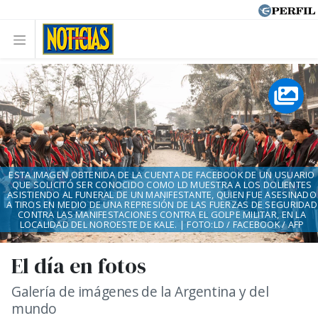
ESTA IMAGEN OBTENIDA DE LA CUENTA DE FACEBOOK DE UN USUARIO
QUE SOLICITÓ SER CONOCIDO COMO LD MUESTRA A LOS DOLIENTES
ASISTIENDO AL FUNERAL DE UN MANIFESTANTE, QUIEN FUE ASESINADO
A TIROS EN MEDIO DE UNA REPRESIÓN DE LAS FUERZAS DE SEGURIDAD
CONTRA LAS MANIFESTACIONES CONTRA EL GOLPE MILITAR, EN LA
LOCALIDAD DEL NOROESTE DE KALE. | FOTO:LD / FACEBOOK / AFP
El día en fotos
Galería de imágenes de la Argentina y del
mundo