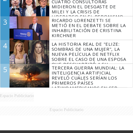
CUATRO CONSULTORAS
MIDIERON EL DESGASTE DE
MILEI Y LA CRISIS DE
LIDERAZGO EN EL PERONISMO
3
RICARDO LORENZETTI SE
METIÓ EN EL DEBATE SOBRE LA
INHABILITACIÓN DE CRISTINA
KIRCHNER
4
LA HISTORIA REAL DE "ELIZE:
SOMBRAS DE UNA MUJER", LA
NUEVA PELÍCULA DE NETFLIX
SOBRE EL CASO DE UNA ESPOSA
QUE DESCUARTIZÓ A SU
5
TERCERA GUERRA MUNDIAL: LA
MARIDO
INTELIGENCIA ARTIFICIAL
REVELÓ CUÁLES SERÍAN LOS
PRIMEROS PAÍSES
LATINOAMERICANOS EN SER
DERROTADOS
Espacio Publicitario
Espacio Publicitario