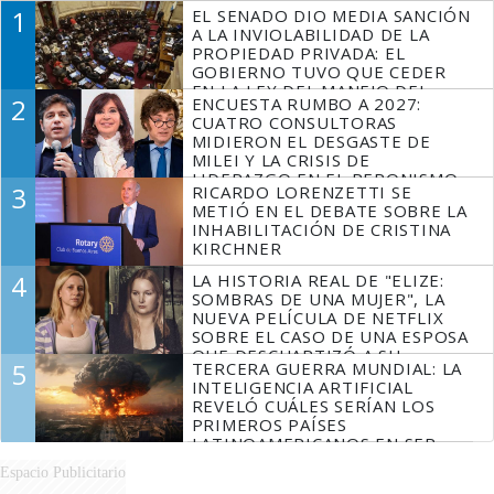
1
EL SENADO DIO MEDIA SANCIÓN
A LA INVIOLABILIDAD DE LA
PROPIEDAD PRIVADA: EL
GOBIERNO TUVO QUE CEDER
EN LA LEY DEL MANEJO DEL
2
ENCUESTA RUMBO A 2027:
FUEGO
CUATRO CONSULTORAS
MIDIERON EL DESGASTE DE
MILEI Y LA CRISIS DE
LIDERAZGO EN EL PERONISMO
3
RICARDO LORENZETTI SE
METIÓ EN EL DEBATE SOBRE LA
INHABILITACIÓN DE CRISTINA
KIRCHNER
4
LA HISTORIA REAL DE "ELIZE:
SOMBRAS DE UNA MUJER", LA
NUEVA PELÍCULA DE NETFLIX
SOBRE EL CASO DE UNA ESPOSA
QUE DESCUARTIZÓ A SU
5
TERCERA GUERRA MUNDIAL: LA
MARIDO
INTELIGENCIA ARTIFICIAL
REVELÓ CUÁLES SERÍAN LOS
PRIMEROS PAÍSES
LATINOAMERICANOS EN SER
DERROTADOS
Espacio Publicitario