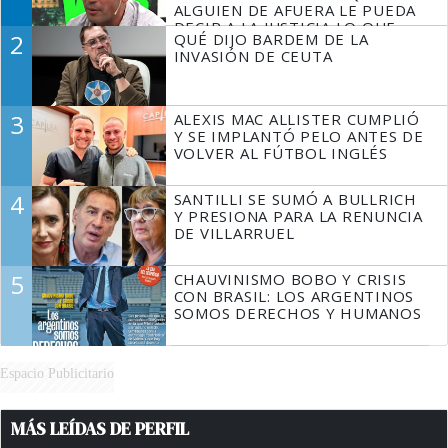
ALGUIEN DE AFUERA LE PUEDA
DECIR A LA JUSTICIA LO QUE
2
QUÉ DIJO BARDEM DE LA
TIENE QUE HACER"
INVASIÓN DE CEUTA
3
ALEXIS MAC ALLISTER CUMPLIÓ
Y SE IMPLANTÓ PELO ANTES DE
VOLVER AL FÚTBOL INGLÉS
4
SANTILLI SE SUMÓ A BULLRICH
Y PRESIONA PARA LA RENUNCIA
DE VILLARRUEL
5
CHAUVINISMO BOBO Y CRISIS
CON BRASIL: LOS ARGENTINOS
SOMOS DERECHOS Y HUMANOS
Espacio Publicitario
MÁS LEÍDAS DE PERFIL