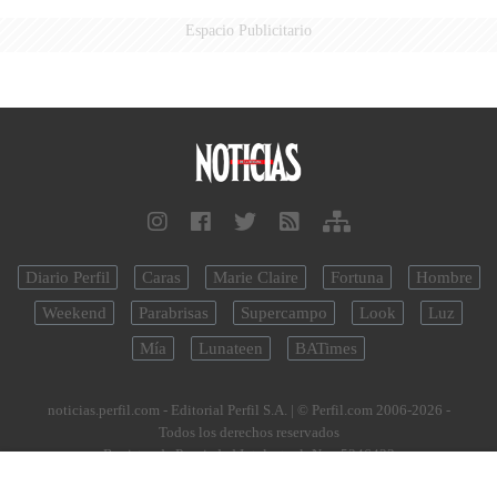
Espacio Publicitario
Diario Perfil
Caras
Marie Claire
Fortuna
Hombre
Weekend
Parabrisas
Supercampo
Look
Luz
Mía
Lunateen
BATimes
noticias.perfil.com - Editorial Perfil S.A.
| © Perfil.com 2006-2026 -
Todos los derechos reservados
Registro de Propiedad Intelectual: Nro. 5346433