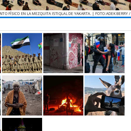
O FÍSICO EN LA MEZQUITA ISTIQLAL DE YAKARTA. | FOTO:ADEK BERRY /