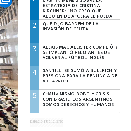
1
MARTÍN MENEM SOBRE LA
ESTRATEGIA DE CRISTINA
KIRCHNER: "NO CREO QUE
ALGUIEN DE AFUERA LE PUEDA
DECIR A LA JUSTICIA LO QUE
2
QUÉ DIJO BARDEM DE LA
TIENE QUE HACER"
INVASIÓN DE CEUTA
3
ALEXIS MAC ALLISTER CUMPLIÓ Y
SE IMPLANTÓ PELO ANTES DE
VOLVER AL FÚTBOL INGLÉS
4
SANTILLI SE SUMÓ A BULLRICH Y
PRESIONA PARA LA RENUNCIA DE
VILLARRUEL
5
CHAUVINISMO BOBO Y CRISIS
CON BRASIL: LOS ARGENTINOS
SOMOS DERECHOS Y HUMANOS
Espacio Publicitario