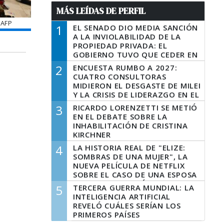
MÁS LEÍDAS DE PERFIL
 AFP
1
EL SENADO DIO MEDIA SANCIÓN
A LA INVIOLABILIDAD DE LA
PROPIEDAD PRIVADA: EL
GOBIERNO TUVO QUE CEDER EN
LA LEY DEL MANEJO DEL FUEGO
2
ENCUESTA RUMBO A 2027:
CUATRO CONSULTORAS
MIDIERON EL DESGASTE DE MILEI
Y LA CRISIS DE LIDERAZGO EN EL
PERONISMO
3
RICARDO LORENZETTI SE METIÓ
EN EL DEBATE SOBRE LA
INHABILITACIÓN DE CRISTINA
KIRCHNER
4
LA HISTORIA REAL DE "ELIZE:
SOMBRAS DE UNA MUJER", LA
NUEVA PELÍCULA DE NETFLIX
SOBRE EL CASO DE UNA ESPOSA
QUE DESCUARTIZÓ A SU
5
TERCERA GUERRA MUNDIAL: LA
MARIDO
INTELIGENCIA ARTIFICIAL
REVELÓ CUÁLES SERÍAN LOS
PRIMEROS PAÍSES
LATINOAMERICANOS EN SER