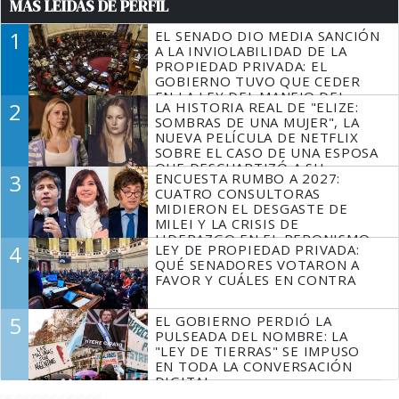
MÁS LEÍDAS DE PERFIL
1
EL SENADO DIO MEDIA SANCIÓN
A LA INVIOLABILIDAD DE LA
PROPIEDAD PRIVADA: EL
GOBIERNO TUVO QUE CEDER
EN LA LEY DEL MANEJO DEL
2
LA HISTORIA REAL DE "ELIZE:
FUEGO
SOMBRAS DE UNA MUJER", LA
NUEVA PELÍCULA DE NETFLIX
SOBRE EL CASO DE UNA ESPOSA
QUE DESCUARTIZÓ A SU
3
ENCUESTA RUMBO A 2027:
MARIDO
CUATRO CONSULTORAS
MIDIERON EL DESGASTE DE
MILEI Y LA CRISIS DE
LIDERAZGO EN EL PERONISMO
4
LEY DE PROPIEDAD PRIVADA:
QUÉ SENADORES VOTARON A
FAVOR Y CUÁLES EN CONTRA
5
EL GOBIERNO PERDIÓ LA
PULSEADA DEL NOMBRE: LA
"LEY DE TIERRAS" SE IMPUSO
EN TODA LA CONVERSACIÓN
DIGITAL