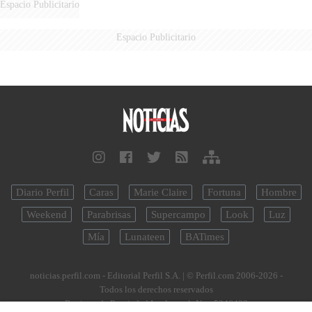
Espacio Publicitario
Espacio Publicitario
Diario Perfil
Caras
Marie Claire
Fortuna
Hombre
Weekend
Parabrisas
Supercampo
Look
Luz
Mía
Lunateen
BATimes
noticias.perfil.com - Editorial Perfil S.A.
| © Perfil.com 2006-2026 -
Todos los derechos reservados
Registro de Propiedad Intelectual: Nro. 5346433