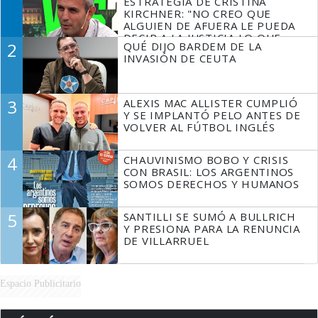
ESTRATEGIA DE CRISTINA
KIRCHNER: "NO CREO QUE
ALGUIEN DE AFUERA LE PUEDA
DECIR A LA JUSTICIA LO QUE
2
QUÉ DIJO BARDEM DE LA
TIENE QUE HACER"
INVASIÓN DE CEUTA
3
ALEXIS MAC ALLISTER CUMPLIÓ
Y SE IMPLANTÓ PELO ANTES DE
VOLVER AL FÚTBOL INGLÉS
4
CHAUVINISMO BOBO Y CRISIS
CON BRASIL: LOS ARGENTINOS
SOMOS DERECHOS Y HUMANOS
5
SANTILLI SE SUMÓ A BULLRICH
Y PRESIONA PARA LA RENUNCIA
DE VILLARRUEL
Espacio Publicitario