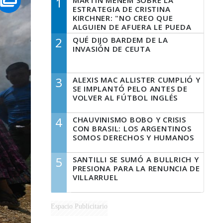
1
MARTÍN MENEM SOBRE LA
ESTRATEGIA DE CRISTINA
KIRCHNER: "NO CREO QUE
ALGUIEN DE AFUERA LE PUEDA
DECIR A LA JUSTICIA LO QUE
2
QUÉ DIJO BARDEM DE LA
TIENE QUE HACER"
INVASIÓN DE CEUTA
3
ALEXIS MAC ALLISTER CUMPLIÓ Y
SE IMPLANTÓ PELO ANTES DE
VOLVER AL FÚTBOL INGLÉS
4
CHAUVINISMO BOBO Y CRISIS
CON BRASIL: LOS ARGENTINOS
SOMOS DERECHOS Y HUMANOS
5
SANTILLI SE SUMÓ A BULLRICH Y
PRESIONA PARA LA RENUNCIA DE
VILLARRUEL
Espacio Publicitario