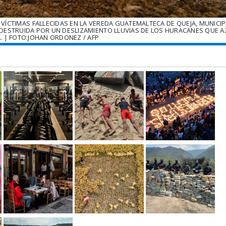
VÍCTIMAS FALLECIDAS EN LA VEREDA GUATEMALTECA DE QUEJA, MUNICIP
 DESTRUIDA POR UN DESLIZAMIENTO LLUVIAS DE LOS HURACANES QUE 
 | FOTO:JOHAN ORDONEZ / AFP