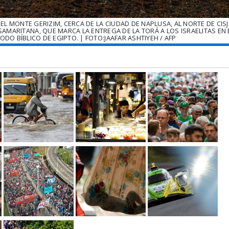
EL MONTE GERIZIM, CERCA DE LA CIUDAD DE NAPLUSA, AL NORTE DE CIS
AMARITANA, QUE MARCA LA ENTREGA DE LA TORÁ A LOS ISRAELITAS EN
ODO BÍBLICO DE EGIPTO. | FOTO:JAAFAR ASHTIYEH / AFP