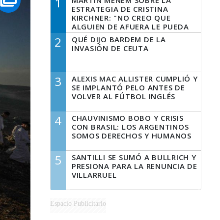
1
MARTÍN MENEM SOBRE LA
ESTRATEGIA DE CRISTINA
KIRCHNER: "NO CREO QUE
ALGUIEN DE AFUERA LE PUEDA
DECIR A LA JUSTICIA LO QUE
2
QUÉ DIJO BARDEM DE LA
TIENE QUE HACER"
INVASIÓN DE CEUTA
3
ALEXIS MAC ALLISTER CUMPLIÓ Y
SE IMPLANTÓ PELO ANTES DE
VOLVER AL FÚTBOL INGLÉS
4
CHAUVINISMO BOBO Y CRISIS
CON BRASIL: LOS ARGENTINOS
SOMOS DERECHOS Y HUMANOS
5
SANTILLI SE SUMÓ A BULLRICH Y
PRESIONA PARA LA RENUNCIA DE
VILLARRUEL
Espacio Publicitario