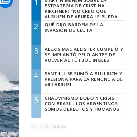
1
MARTÍN MENEM SOBRE LA
ESTRATEGIA DE CRISTINA
KIRCHNER: "NO CREO QUE
ALGUIEN DE AFUERA LE PUEDA
DECIR A LA JUSTICIA LO QUE
2
QUÉ DIJO BARDEM DE LA
TIENE QUE HACER"
INVASIÓN DE CEUTA
3
ALEXIS MAC ALLISTER CUMPLIÓ Y
SE IMPLANTÓ PELO ANTES DE
VOLVER AL FÚTBOL INGLÉS
4
SANTILLI SE SUMÓ A BULLRICH Y
PRESIONA PARA LA RENUNCIA DE
VILLARRUEL
5
CHAUVINISMO BOBO Y CRISIS
CON BRASIL: LOS ARGENTINOS
SOMOS DERECHOS Y HUMANOS
Espacio Publicitario