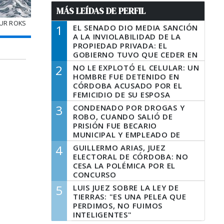
MÁS LEÍDAS DE PERFIL
SUR ROKS
1
EL SENADO DIO MEDIA SANCIÓN
A LA INVIOLABILIDAD DE LA
PROPIEDAD PRIVADA: EL
GOBIERNO TUVO QUE CEDER EN
LA LEY DEL MANEJO DEL FUEGO
2
NO LE EXPLOTÓ EL CELULAR: UN
HOMBRE FUE DETENIDO EN
CÓRDOBA ACUSADO POR EL
FEMICIDIO DE SU ESPOSA
3
CONDENADO POR DROGAS Y
ROBO, CUANDO SALIÓ DE
PRISIÓN FUE BECARIO
MUNICIPAL Y EMPLEADO DE
SENAF
4
GUILLERMO ARIAS, JUEZ
ELECTORAL DE CÓRDOBA: NO
CESA LA POLÉMICA POR EL
CONCURSO
5
LUIS JUEZ SOBRE LA LEY DE
TIERRAS: "ES UNA PELEA QUE
PERDIMOS, NO FUIMOS
INTELIGENTES"