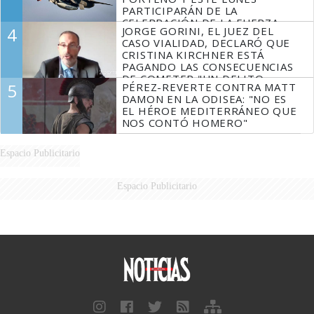
PARTICIPARÁN DE LA
CELEBRACIÓN DE LA FUERZA
4
JORGE GORINI, EL JUEZ DEL
AÉREA
CASO VIALIDAD, DECLARÓ QUE
CRISTINA KIRCHNER ESTÁ
PAGANDO LAS CONSECUENCIAS
DE COMETER "UN DELITO
5
PÉREZ-REVERTE CONTRA MATT
COMPROBADO"
DAMON EN LA ODISEA: "NO ES
EL HÉROE MEDITERRÁNEO QUE
NOS CONTÓ HOMERO"
Espacio Publicitario
Espacio Publicitario