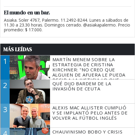
El mundo en un bar.
Asiaka. Soler 4767, Palermo. 11.2492-8244. Lunes a sábados de
11.30 a 23.30 horas. Domingos cerrado. @asiakapalermo. Precio
promedio: $ 17.000.
MÁS LEÍDAS
1
MARTÍN MENEM SOBRE LA
ESTRATEGIA DE CRISTINA
KIRCHNER: "NO CREO QUE
ALGUIEN DE AFUERA LE PUEDA
DECIR A LA JUSTICIA LO QUE
2
QUÉ DIJO BARDEM DE LA
TIENE QUE HACER"
INVASIÓN DE CEUTA
3
ALEXIS MAC ALLISTER CUMPLIÓ
Y SE IMPLANTÓ PELO ANTES DE
VOLVER AL FÚTBOL INGLÉS
4
CHAUVINISMO BOBO Y CRISIS