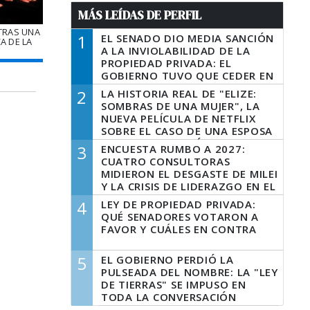
MÁS LEÍDAS DE PERFIL
TRAS UNA
1
EL SENADO DIO MEDIA SANCIÓN
A DE LA
A LA INVIOLABILIDAD DE LA
PROPIEDAD PRIVADA: EL
GOBIERNO TUVO QUE CEDER EN
LA LEY DEL MANEJO DEL FUEGO
2
LA HISTORIA REAL DE "ELIZE:
SOMBRAS DE UNA MUJER", LA
NUEVA PELÍCULA DE NETFLIX
SOBRE EL CASO DE UNA ESPOSA
QUE DESCUARTIZÓ A SU
3
ENCUESTA RUMBO A 2027:
MARIDO
CUATRO CONSULTORAS
MIDIERON EL DESGASTE DE MILEI
Y LA CRISIS DE LIDERAZGO EN EL
PERONISMO
4
LEY DE PROPIEDAD PRIVADA:
QUÉ SENADORES VOTARON A
FAVOR Y CUÁLES EN CONTRA
5
EL GOBIERNO PERDIÓ LA
PULSEADA DEL NOMBRE: LA "LEY
DE TIERRAS" SE IMPUSO EN
TODA LA CONVERSACIÓN
DIGITAL