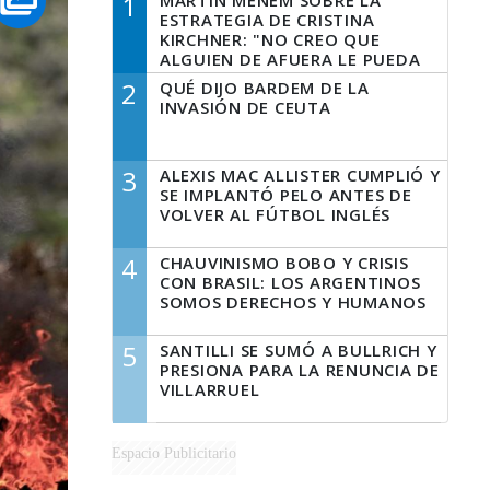
1
MARTÍN MENEM SOBRE LA
ESTRATEGIA DE CRISTINA
KIRCHNER: "NO CREO QUE
ALGUIEN DE AFUERA LE PUEDA
DECIR A LA JUSTICIA LO QUE
2
QUÉ DIJO BARDEM DE LA
TIENE QUE HACER"
INVASIÓN DE CEUTA
3
ALEXIS MAC ALLISTER CUMPLIÓ Y
SE IMPLANTÓ PELO ANTES DE
VOLVER AL FÚTBOL INGLÉS
4
CHAUVINISMO BOBO Y CRISIS
CON BRASIL: LOS ARGENTINOS
SOMOS DERECHOS Y HUMANOS
5
SANTILLI SE SUMÓ A BULLRICH Y
PRESIONA PARA LA RENUNCIA DE
VILLARRUEL
Espacio Publicitario