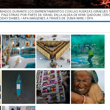
EMADOS DURANTE LOS ENFRENTAMIENTOS CON LAS FUERZAS ISRAELÍES 
PALESTINAS POR PARTE DE ISRAEL EN LA ALDEA DE KFAR QADDUM, CERC
:ODAY DAIBES / APA IMÁGENES A TRAVÉS DE ZUMA WIRE / DPA